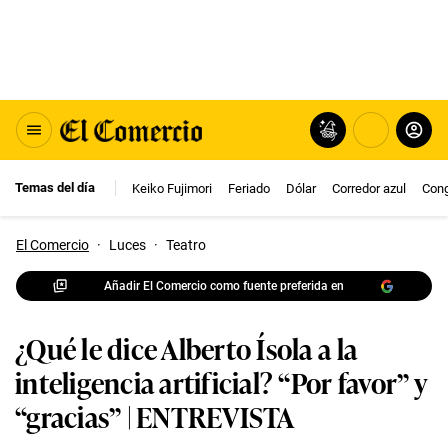
Temas del día
Keiko Fujimori
Feriado
Dólar
Corredor azul
Con
El Comercio
·
Luces
·
Teatro
Añadir El Comercio como fuente preferida en
¿Qué le dice Alberto Ísola a la
inteligencia artificial? “Por favor” y
“gracias” | ENTREVISTA