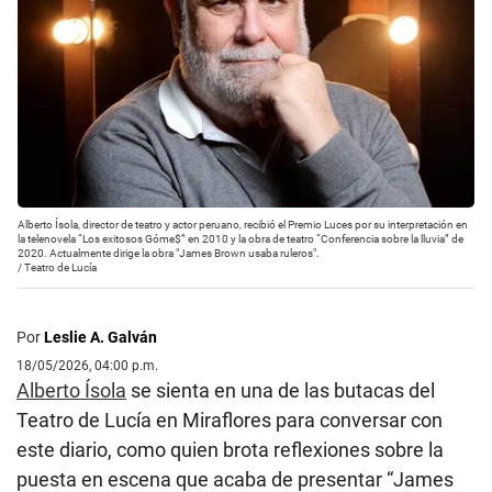
Alberto Ísola, director de teatro y actor peruano, recibió el Premio Luces por su interpretación en
la telenovela “Los exitosos Góme$” en 2010 y la obra de teatro “Conferencia sobre la lluvia” de
2020. Actualmente dirige la obra "James Brown usaba ruleros".
/
Teatro de Lucía
Por
Leslie A. Galván
18/05/2026, 04:00 p.m.
Alberto Ísola
se sienta en una de las butacas del
Teatro de Lucía en Miraflores para conversar con
este diario, como quien brota reflexiones sobre la
puesta en escena que acaba de presentar “James