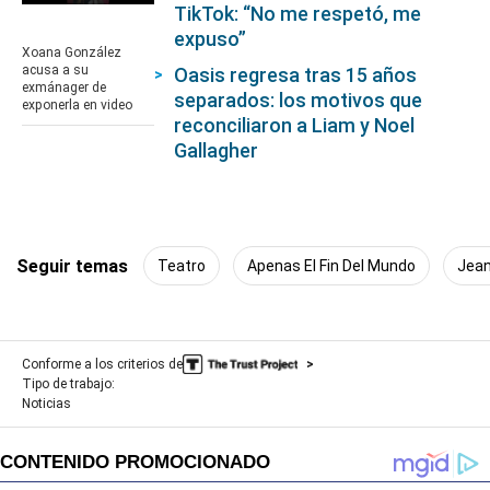
TikTok: “No me respetó, me
0
seconds
expuso”
of
Xoana González
1
acusa a su
Oasis regresa tras 15 años
minute,
exmánager de
separados: los motivos que
1
exponerla en video
second
reconciliaron a Liam y Noel
Gallagher
Seguir temas
Teatro
Apenas El Fin Del Mundo
Jean
Conforme a los criterios de
Tipo de trabajo:
Noticias