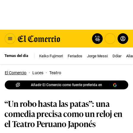
Temas del día
Keiko Fujimori
Feriados
Jorge Messi
Dólar
Ali
El Comercio
·
Luces
·
Teatro
Añadir El Comercio como fuente preferida en
“Un robo hasta las patas”: una
comedia precisa como un reloj en
el Teatro Peruano Japonés