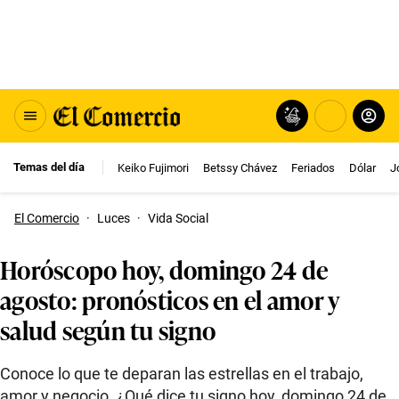
Temas del día
Keiko Fujimori
Betssy Chávez
Feriados
Dólar
J
El Comercio
·
Luces
·
Vida Social
Horóscopo hoy, domingo 24 de
agosto: pronósticos en el amor y
salud según tu signo
Conoce lo que te deparan las estrellas en el trabajo,
amor y negocio. ¿Qué dice tu signo hoy, domingo 24 de