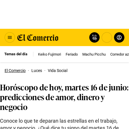
Temas del día
Keiko Fujimori
Feriado
Machu Picchu
Corredor az
El Comercio
·
Luces
·
Vida Social
Horóscopo de hoy, martes 16 de junio:
predicciones de amor, dinero y
negocio
Conoce lo que te deparan las estrellas en el trabajo,
amor y negocio. ¿Qué dice tu signo del martes 16 de