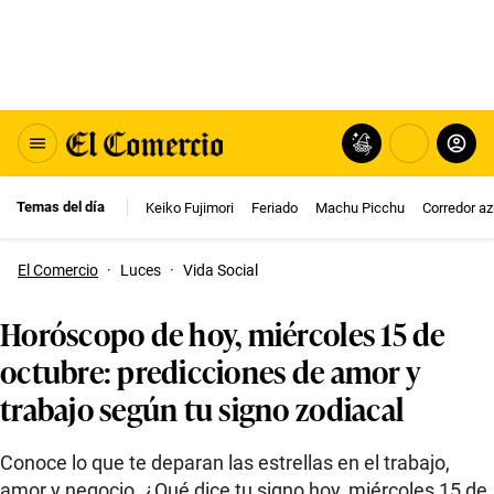
Temas del día
Keiko Fujimori
Feriado
Machu Picchu
Corredor az
El Comercio
·
Luces
·
Vida Social
Horóscopo de hoy, miércoles 15 de
octubre: predicciones de amor y
trabajo según tu signo zodiacal
Conoce lo que te deparan las estrellas en el trabajo,
amor y negocio. ¿Qué dice tu signo hoy, miércoles 15 de