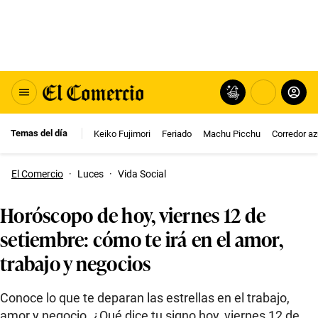
Temas del día
Keiko Fujimori
Feriado
Machu Picchu
Corredor az
El Comercio
·
Luces
·
Vida Social
Horóscopo de hoy, viernes 12 de
setiembre: cómo te irá en el amor,
trabajo y negocios
Conoce lo que te deparan las estrellas en el trabajo,
amor y negocio. ¿Qué dice tu signo hoy, viernes 12 de