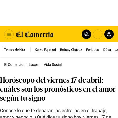
Temas del día
Keiko Fujimori
Betssy Chávez
Feriados
Dólar
J
El Comercio
·
Luces
·
Vida Social
Horóscopo del viernes 17 de abril:
cuáles son los pronósticos en el amor
según tu signo
Conoce lo que te deparan las estrellas en el trabajo,
amor y negocio. ¿Qué dice tu signo hoy, viernes 17 de