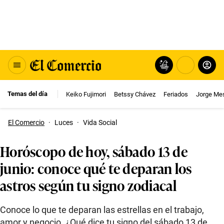
Temas del día
Keiko Fujimori
Betssy Chávez
Feriados
Jorge Me
El Comercio
·
Luces
·
Vida Social
Horóscopo de hoy, sábado 13 de
junio: conoce qué te deparan los
astros según tu signo zodiacal
Conoce lo que te deparan las estrellas en el trabajo,
amor y negocio. ¿Qué dice tu signo del sábado 13 de