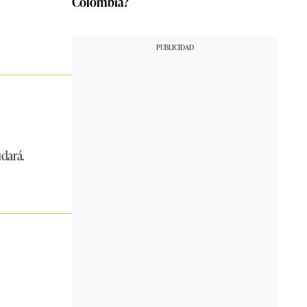
Colombia?
udará.