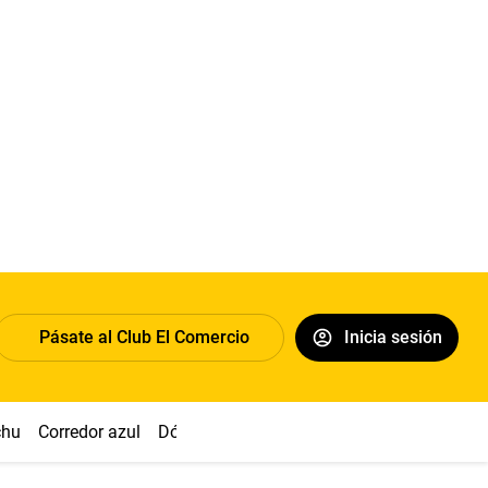
Pásate al Club El Comercio
Inicia sesión
chu
Corredor azul
Dólar
Congreso
Nasca
Acuña
Toled