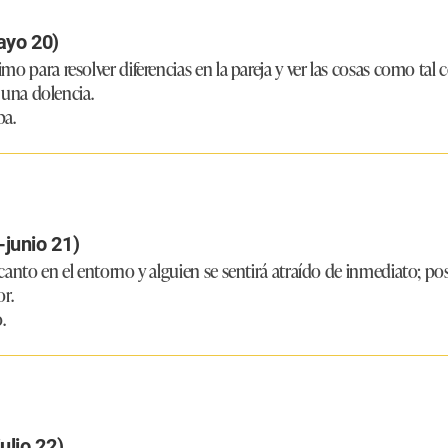
ayo 20)
o para resolver diferencias en la pareja y ver las cosas como tal
e una dolencia.
pa.
junio 21)
canto en el entorno y alguien se sentirá atraído de inmediato; po
r.
.
ulio 22)