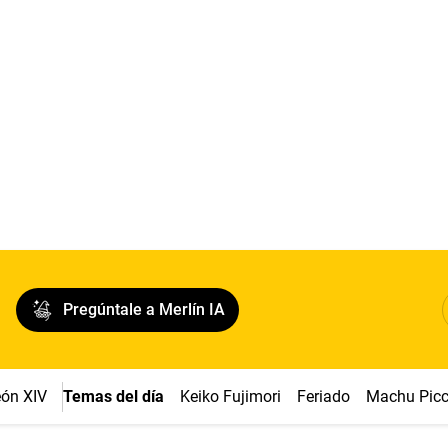
Pregúntale a Merlín IA
ón XIV
Temas del día
Keiko Fujimori
Feriado
Machu Pic