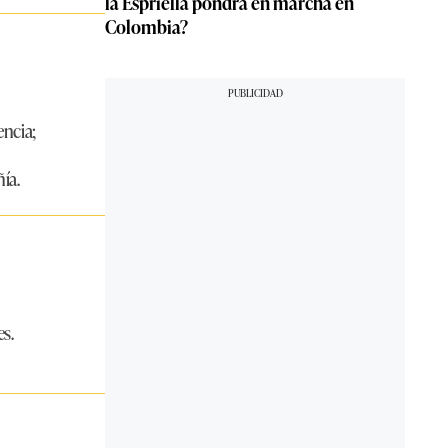
la Espriella pondrá en marcha en
Colombia?
encia;
ía.
s.