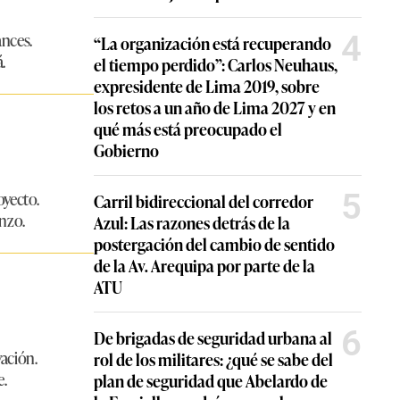
ances.
4
“La organización está recuperando
.
el tiempo perdido”: Carlos Neuhaus,
expresidente de Lima 2019, sobre
los retos a un año de Lima 2027 y en
qué más está preocupado el
Gobierno
5
oyecto.
Carril bidireccional del corredor
nzo.
Azul: Las razones detrás de la
postergación del cambio de sentido
de la Av. Arequipa por parte de la
ATU
6
De brigadas de seguridad urbana al
vación.
rol de los militares: ¿qué se sabe del
e.
plan de seguridad que Abelardo de