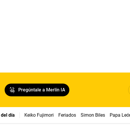
Pregúntale a Merlín IA
del día
Keiko Fujimori
Feriados
Simon Biles
Papa Leó