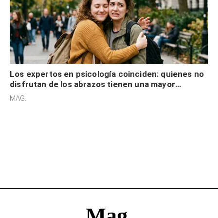
Los expertos en psicología coinciden: quienes no
disfrutan de los abrazos tienen una mayor
sensibilidad a los estímulos físicos y no es por
MAG.
desinterés