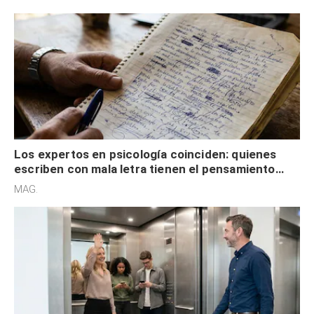
externa
Los expertos en psicología coinciden: quienes
escriben con mala letra tienen el pensamiento
acelerado y no lo hacen por desinterés
MAG.