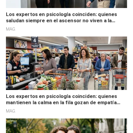
Los expertos en psicología coinciden: quienes
saludan siempre en el ascensor no viven a la
defensiva y tienen apertura social
MAG.
Los expertos en psicología coinciden: quienes
mantienen la calma en la fila gozan de empatía
cognitiva, gratitud y no solo tienen autocontrol
MAG.