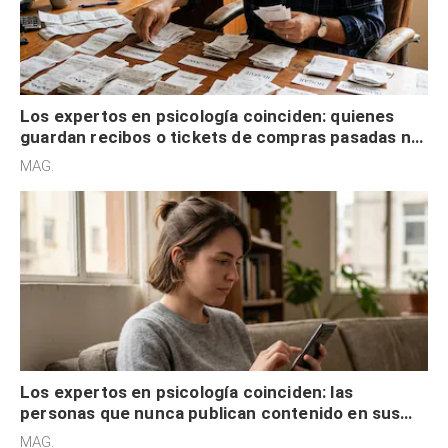
Los expertos en psicología coinciden: quienes
guardan recibos o tickets de compras pasadas no
son acumuladores, sino que tienen necesidad de
MAG.
control
Los expertos en psicología coinciden: las
personas que nunca publican contenido en sus
redes sociales no pretenden buscar validación
MAG.