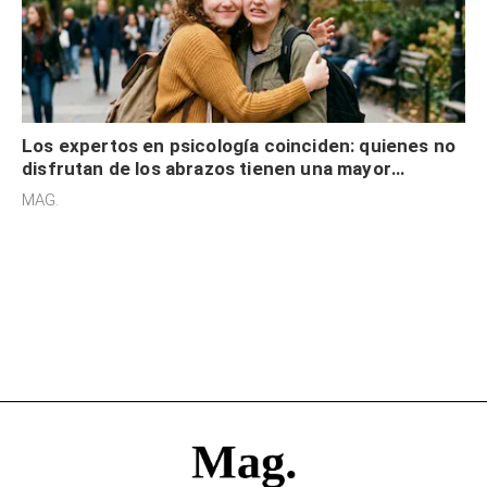
Los expertos en psicología coinciden: quienes no
disfrutan de los abrazos tienen una mayor
sensibilidad a los estímulos físicos y no es por
MAG.
desinterés