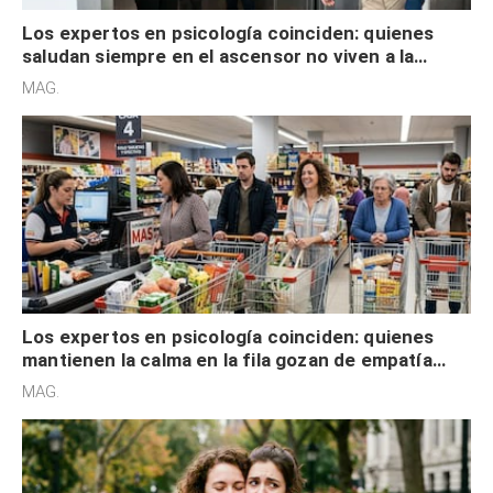
Los expertos en psicología coinciden: quienes
saludan siempre en el ascensor no viven a la
defensiva y tienen apertura social
MAG.
Los expertos en psicología coinciden: quienes
mantienen la calma en la fila gozan de empatía
cognitiva, gratitud y no solo tienen autocontrol
MAG.