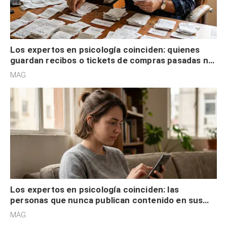
Los expertos en psicología coinciden: quienes
guardan recibos o tickets de compras pasadas no
son acumuladores, sino que tienen necesidad de
MAG.
control
Los expertos en psicología coinciden: las
personas que nunca publican contenido en sus
redes sociales no pretenden buscar validación
MAG.
externa