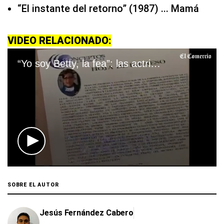
“El instante del retorno” (1987) ... Mamá
VIDEO RELACIONADO:
“Yo soy Betty, la fea”: las actrices que han interpretado a Betty en todo el mundo
0
seconds
of
SOBRE EL AUTOR
1
minute,
5
Jesús Fernández Cabero
seconds