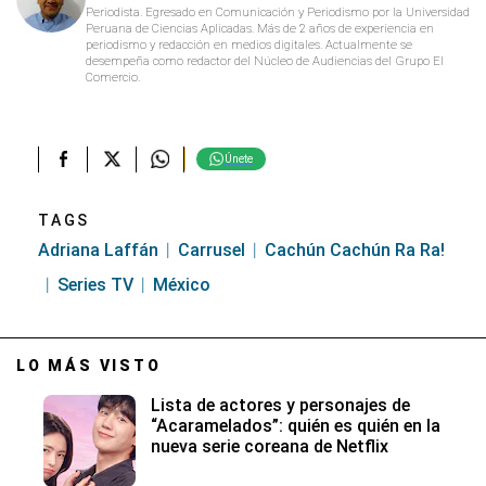
Periodista. Egresado en Comunicación y Periodismo por la Universidad
Peruana de Ciencias Aplicadas. Más de 2 años de experiencia en
periodismo y redacción en medios digitales. Actualmente se
desempeña como redactor del Núcleo de Audiencias del Grupo El
Comercio.
Únete
TAGS
Adriana Laffán
Carrusel
Cachún Cachún Ra Ra!
Series TV
México
LO MÁS VISTO
Lista de actores y personajes de
“Acaramelados”: quién es quién en la
nueva serie coreana de Netflix