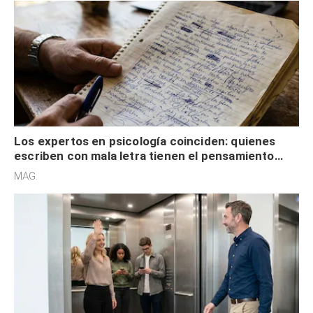
Los expertos en psicología coinciden: quienes
escriben con mala letra tienen el pensamiento
acelerado y no lo hacen por desinterés
MAG.