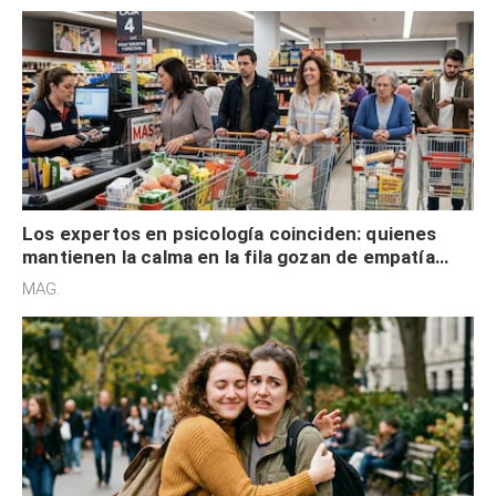
Los expertos en psicología coinciden: quienes
mantienen la calma en la fila gozan de empatía
cognitiva, gratitud y no solo tienen autocontrol
MAG.