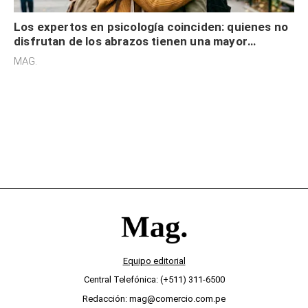
Los expertos en psicología coinciden: quienes no
disfrutan de los abrazos tienen una mayor
sensibilidad a los estímulos físicos y no es por
MAG.
desinterés
Equipo editorial
Central Telefónica: (+511) 311-6500
Redacción: mag@comercio.com.pe