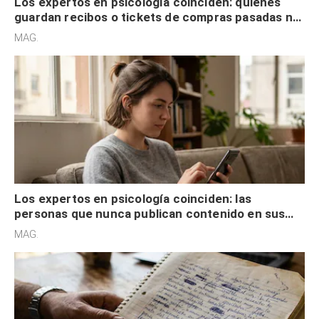
Los expertos en psicología coinciden: quienes
guardan recibos o tickets de compras pasadas no
son acumuladores, sino que tienen necesidad de
MAG.
control
Los expertos en psicología coinciden: las
personas que nunca publican contenido en sus
redes sociales no pretenden buscar validación
MAG.
externa