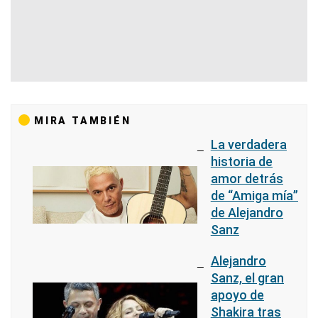
MIRA TAMBIÉN
La verdadera
historia de
amor detrás
de “Amiga mía”
de Alejandro
Sanz
Alejandro
Sanz, el gran
apoyo de
Shakira tras