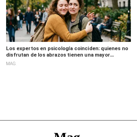
Los expertos en psicología coinciden: quienes no
disfrutan de los abrazos tienen una mayor
sensibilidad a los estímulos físicos y no es por
MAG.
desinterés