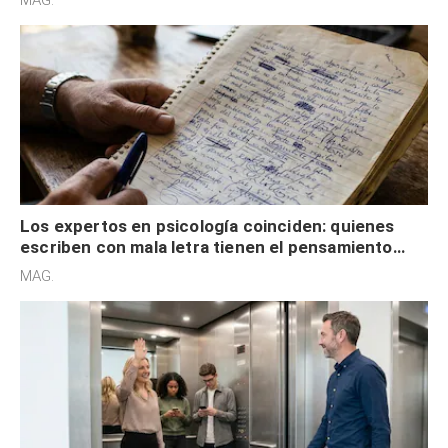
externa
Los expertos en psicología coinciden: quienes
escriben con mala letra tienen el pensamiento
acelerado y no lo hacen por desinterés
MAG.