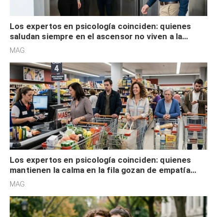
Los expertos en psicología coinciden: quienes
saludan siempre en el ascensor no viven a la
defensiva y tienen apertura social
MAG.
Los expertos en psicología coinciden: quienes
mantienen la calma en la fila gozan de empatía
cognitiva, gratitud y no solo tienen autocontrol
MAG.