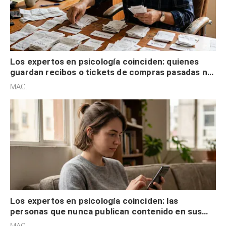
Los expertos en psicología coinciden: quienes
guardan recibos o tickets de compras pasadas no
son acumuladores, sino que tienen necesidad de
MAG.
control
Los expertos en psicología coinciden: las
personas que nunca publican contenido en sus
redes sociales no pretenden buscar validación
MAG.