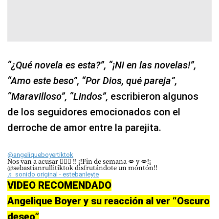
“¿Qué novela es esta?”, “¡Ni en las novelas!”,
“Amo este beso”, “Por Dios, qué pareja”,
“Maravilloso”, “Lindos”,
escribieron algunos
de los seguidores emocionados con el
derroche de amor entre la parejita.
@angeliqueboyertiktok
Nos van a acusar 👩‍❤️‍👨 !! ¡!Fin de semana 💋 y 💋!¡
@sebastianrullitiktok disfrutándote un montón!!
♬ sonido original - estebanleyte
VIDEO RECOMENDADO
Angelique Boyer y su reacción al ver “Oscuro
deseo”