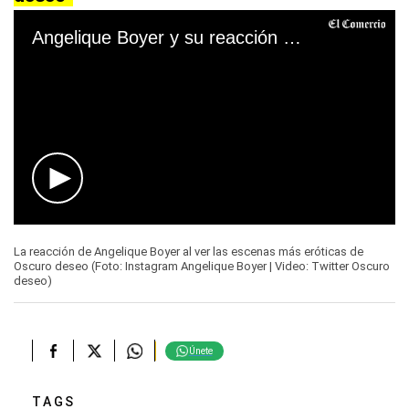
Angelique Boyer y su reacción al ver Oscuro deseo
0
seconds
La reacción de Angelique Boyer al ver las escenas más eróticas de
of
Oscuro deseo (Foto: Instagram Angelique Boyer | Video: Twitter Oscuro
16
deseo)
seconds
Únete
TAGS