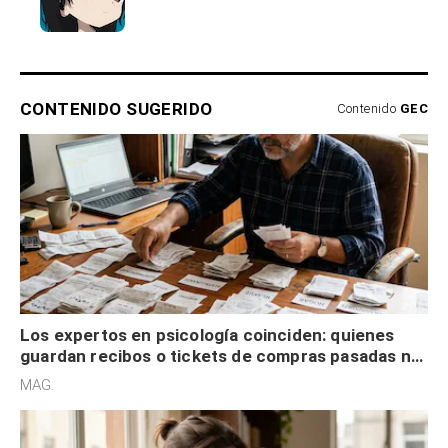
CONTENIDO SUGERIDO
Contenido
GEC
Los expertos en psicología coinciden: quienes
guardan recibos o tickets de compras pasadas no
son acumuladores, sino que tienen necesidad de
MAG.
control