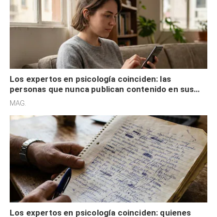
Los expertos en psicología coinciden: las
personas que nunca publican contenido en sus
redes sociales no pretenden buscar validación
MAG.
externa
Los expertos en psicología coinciden: quienes