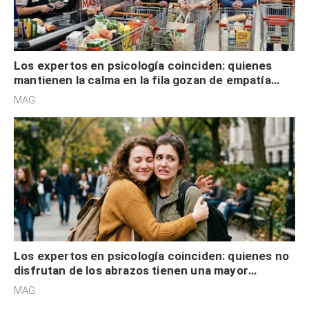
Los expertos en psicología coinciden: quienes
mantienen la calma en la fila gozan de empatía
cognitiva, gratitud y no solo tienen autocontrol
MAG.
Los expertos en psicología coinciden: quienes no
disfrutan de los abrazos tienen una mayor
sensibilidad a los estímulos físicos y no es por
MAG.
desinterés