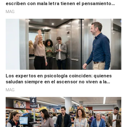
escriben con mala letra tienen el pensamiento
acelerado y no lo hacen por desinterés
MAG.
Los expertos en psicología coinciden: quienes
saludan siempre en el ascensor no viven a la
defensiva y tienen apertura social
MAG.