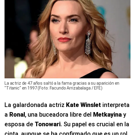
La actriz de 47 años saltó a la fama gracias a su aparición en
"Titanic" en 1997 (Foto: Facundo Arrizabalaga / EFE)
La galardonada actriz
Kate Winslet
interpreta
a
Ronal
, una buceadora libre del
Metkayina
y
esposa de
Tonowari
. Su papel es crucial en la
cinta, aunque se ha confirmado que es un rol