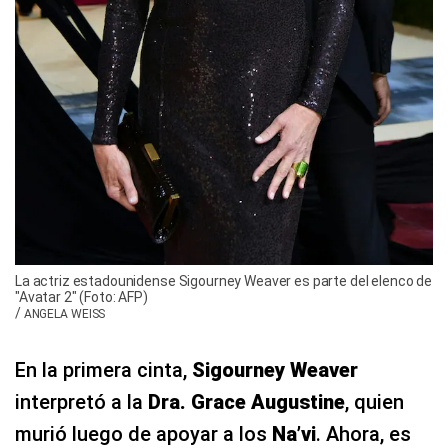
La actriz estadounidense Sigourney Weaver es parte del elenco de
"Avatar 2" (Foto: AFP)
/
ANGELA WEISS
En la primera cinta,
Sigourney Weaver
interpretó a la
Dra. Grace Augustine
, quien
murió luego de apoyar a los
Na’vi
. Ahora, es