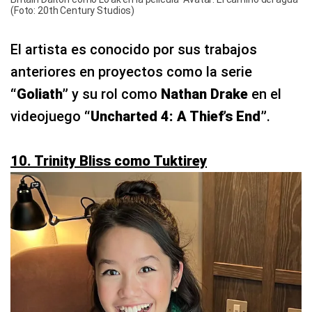
(Foto: 20th Century Studios)
El artista es conocido por sus trabajos
anteriores en proyectos como la serie
“Goliath”
y su rol como
Nathan Drake
en el
videojuego
“Uncharted 4: A Thief’s End”
.
10. Trinity Bliss como Tuktirey