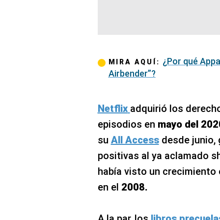
¿Por qué Appa 
MIRA AQUÍ:
Airbender”?
Netflix
adquirió los derecho
episodios en
mayo del 202
su
All Access
desde junio, 
positivas al ya aclamado 
había visto un crecimiento 
en el
2008.
A la par, los
libros precuel