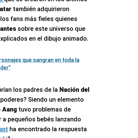
atar
también adquirieron
los fans más fieles quienes
santes
sobre este universo que
explicados en el dibujo animado.
rsonajes que sangran en toda la
nder”
ían los padres de la
Nación del
n poderes? Siendo un elemento
o
Aang
tuvo problemas de
nar a pequeños bebés lanzando
ant
ha encontrado la respuesta