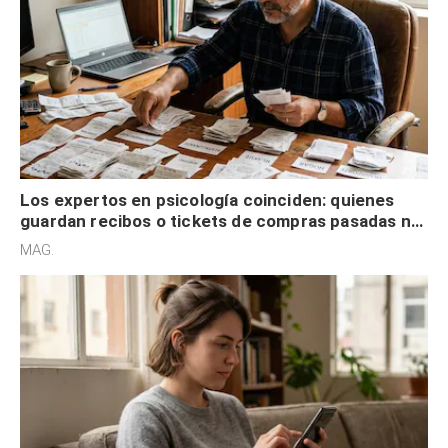
Los expertos en psicología coinciden: quienes
guardan recibos o tickets de compras pasadas no
son acumuladores, sino que tienen necesidad de
MAG.
control