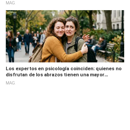
cognitiva, gratitud y no solo tienen autocontrol
MAG.
Los expertos en psicología coinciden: quienes no
disfrutan de los abrazos tienen una mayor
sensibilidad a los estímulos físicos y no es por
MAG.
desinterés