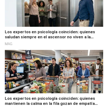
Los expertos en psicología coinciden: quienes
saludan siempre en el ascensor no viven a la
defensiva y tienen apertura social
MAG.
Los expertos en psicología coinciden: quienes
mantienen la calma en la fila gozan de empatía