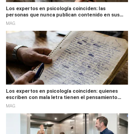
Los expertos en psicología coinciden: las
personas que nunca publican contenido en sus
redes sociales no pretenden buscar validación
MAG.
externa
Los expertos en psicología coinciden: quienes
escriben con mala letra tienen el pensamiento
acelerado y no lo hacen por desinterés
MAG.