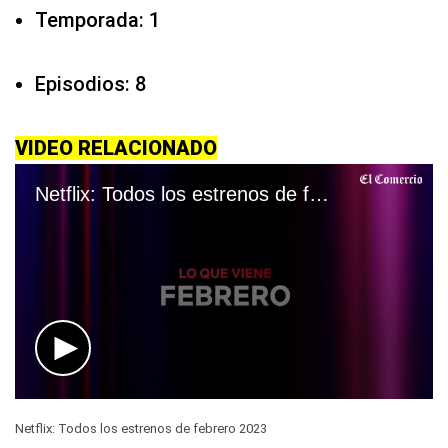
Temporada: 1
Episodios: 8
VIDEO RELACIONADO
Netflix: Todos los estrenos de febrero 2023
0
seconds
Netflix: Todos los estrenos de febrero 2023
of