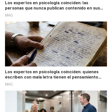
Los expertos en psicología coinciden: las
personas que nunca publican contenido en sus
redes sociales no pretenden buscar validación
MAG.
externa
Los expertos en psicología coinciden: quienes
escriben con mala letra tienen el pensamiento
acelerado y no lo hacen por desinterés
MAG.