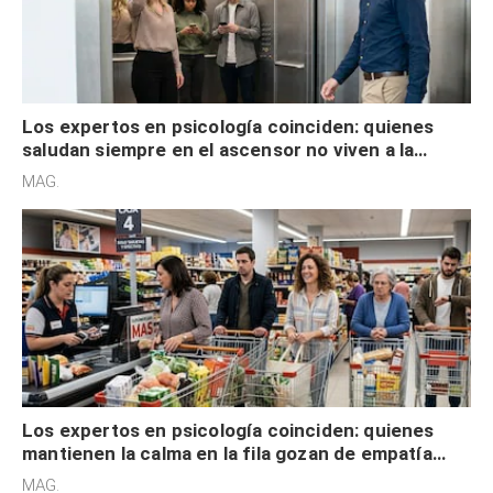
Los expertos en psicología coinciden: quienes
saludan siempre en el ascensor no viven a la
defensiva y tienen apertura social
MAG.
Los expertos en psicología coinciden: quienes
mantienen la calma en la fila gozan de empatía
cognitiva, gratitud y no solo tienen autocontrol
MAG.