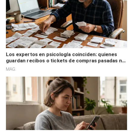
Los expertos en psicología coinciden: quienes
guardan recibos o tickets de compras pasadas no
son acumuladores, sino que tienen necesidad de
MAG.
control