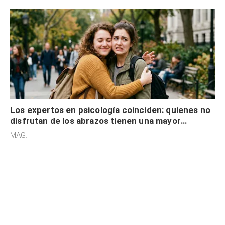
Los expertos en psicología coinciden: quienes no
disfrutan de los abrazos tienen una mayor
sensibilidad a los estímulos físicos y no es por
MAG.
desinterés