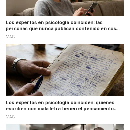
Los expertos en psicología coinciden: las
personas que nunca publican contenido en sus
redes sociales no pretenden buscar validación
MAG.
externa
Los expertos en psicología coinciden: quienes
escriben con mala letra tienen el pensamiento
acelerado y no lo hacen por desinterés
MAG.