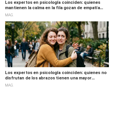
Los expertos en psicología coinciden: quienes
mantienen la calma en la fila gozan de empatía
cognitiva, gratitud y no solo tienen autocontrol
MAG.
Los expertos en psicología coinciden: quienes no
disfrutan de los abrazos tienen una mayor
sensibilidad a los estímulos físicos y no es por
MAG.
desinterés