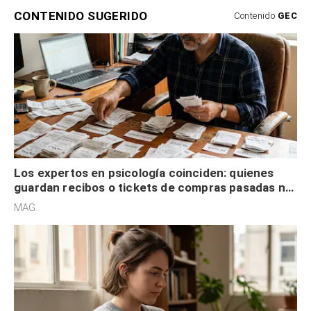
CONTENIDO SUGERIDO
Contenido
GEC
Los expertos en psicología coinciden: quienes
guardan recibos o tickets de compras pasadas no
son acumuladores, sino que tienen necesidad de
MAG.
control