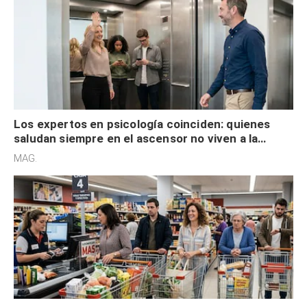
Los expertos en psicología coinciden: quienes
saludan siempre en el ascensor no viven a la
defensiva y tienen apertura social
MAG.