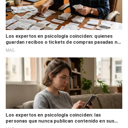
Los expertos en psicología coinciden: quienes
guardan recibos o tickets de compras pasadas no
son acumuladores, sino que tienen necesidad de
MAG.
control
Los expertos en psicología coinciden: las
personas que nunca publican contenido en sus
redes sociales no pretenden buscar validación