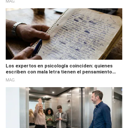
MAG.
externa
Los expertos en psicología coinciden: quienes
escriben con mala letra tienen el pensamiento
acelerado y no lo hacen por desinterés
MAG.