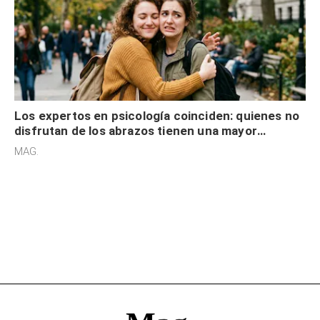
Los expertos en psicología coinciden: quienes no
disfrutan de los abrazos tienen una mayor
sensibilidad a los estímulos físicos y no es por
MAG.
desinterés