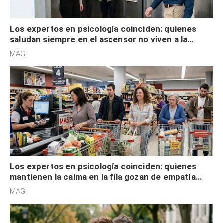
Los expertos en psicología coinciden: quienes
saludan siempre en el ascensor no viven a la
defensiva y tienen apertura social
MAG.
Los expertos en psicología coinciden: quienes
mantienen la calma en la fila gozan de empatía
cognitiva, gratitud y no solo tienen autocontrol
MAG.