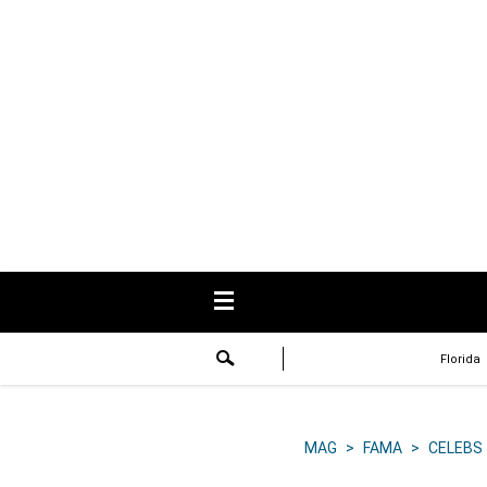
USA
Respuestas
Fama
Historias
Data
Videos
Recetas
Florida
Virales
Lo último
MAG
>
FAMA
>
CELEBS
Volver a El Comercio