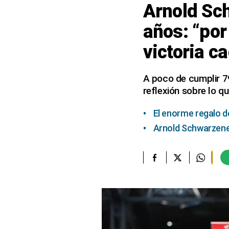
Arnold Sc
elcomercio.pe
años: “po
Términos
victoria c
Y
Condiciones
De
Uso
A poco de cumplir 7
reflexión sobre lo q
Oficinas
Concesionarias
El enorme regalo 
Principios
Rectores
Arnold Schwarzeneg
Buenas
Prácticas
Políticas
De
Privacidad
Política
Integrada
De
Gestión