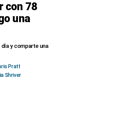
r con 78
go una
 día y comparte una
ris Pratt
a Shriver