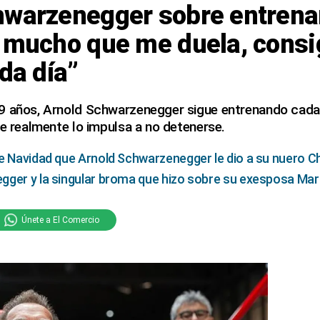
hwarzenegger sobre entrena
r mucho que me duela, consi
ada día”
9 años, Arnold Schwarzenegger sigue entrenando cada
ue realmente lo impulsa a no detenerse.
de Navidad que
Arnold Schwarzenegger
le dio a su nuero Ch
ger y la singular broma que hizo sobre su exesposa Mari
Únete a El Comercio