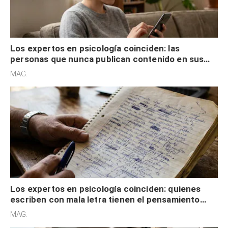
Los expertos en psicología coinciden: las
personas que nunca publican contenido en sus
redes sociales no pretenden buscar validación
MAG.
externa
Los expertos en psicología coinciden: quienes
escriben con mala letra tienen el pensamiento
acelerado y no lo hacen por desinterés
MAG.