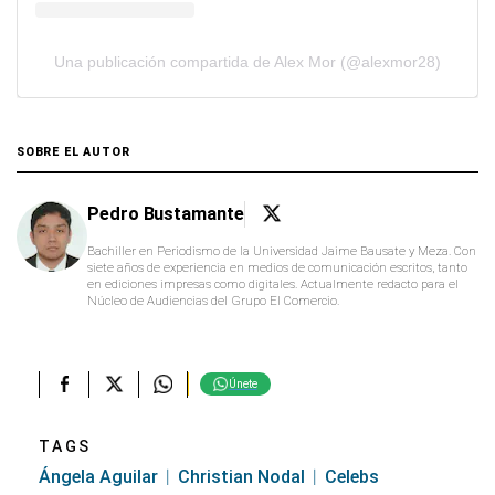
Una publicación compartida de Alex Mor (@alexmor28)
SOBRE EL AUTOR
Pedro Bustamante
Bachiller en Periodismo de la Universidad Jaime Bausate y Meza. Con
siete años de experiencia en medios de comunicación escritos, tanto
en ediciones impresas como digitales. Actualmente redacto para el
Núcleo de Audiencias del Grupo El Comercio.
Únete
TAGS
Ángela Aguilar
Christian Nodal
Celebs