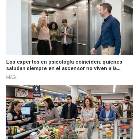
Los expertos en psicología coinciden: quienes
saludan siempre en el ascensor no viven a la
defensiva y tienen apertura social
MAG.