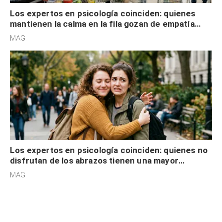
Los expertos en psicología coinciden: quienes
mantienen la calma en la fila gozan de empatía
cognitiva, gratitud y no solo tienen autocontrol
MAG.
Los expertos en psicología coinciden: quienes no
disfrutan de los abrazos tienen una mayor
sensibilidad a los estímulos físicos y no es por
MAG.
desinterés