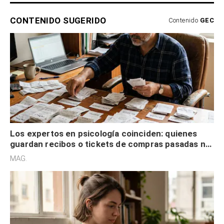
CONTENIDO SUGERIDO
Contenido
GEC
Los expertos en psicología coinciden: quienes
guardan recibos o tickets de compras pasadas no
son acumuladores, sino que tienen necesidad de
MAG.
control