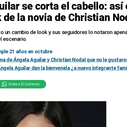
lar se corta el cabello: así 
 de la novia de Christian No
zo un cambio de look y sus seguidores lo notaron apena
l escenario.
mple 21 años en octubre
ma de Ángela Aguilar y Christian Nodal que no le gustaro
Ángela Aguilar dan la bienvenida ¿a nuevo integrante fami
Únete a El Comercio