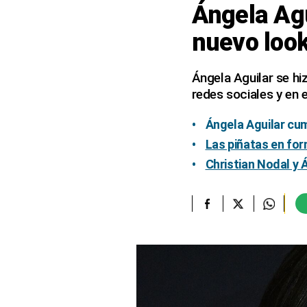
Ángela Agui
elcomercio.pe
nuevo look
Términos
Y
Condiciones
Ángela Aguilar se hi
De
redes sociales y en e
Uso
Oficinas
Ángela Aguilar cu
Concesionarias
Las piñatas en for
Principios
Christian Nodal y 
Rectores
Buenas
Prácticas
Políticas
De
Privacidad
Política
Integrada
De
Gestión