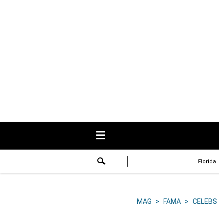
USA
Respuestas
Fama
Historias
Data
Videos
Recetas
Florida
Virales
Lo último
MAG
>
FAMA
>
CELEBS
Volver a El Comercio