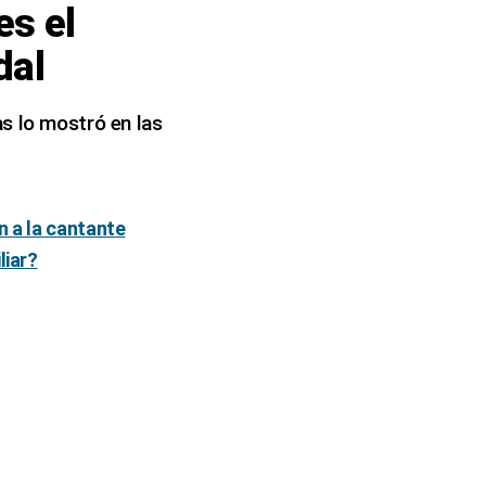
es el
dal
s lo mostró en las
n a la cantante
liar?