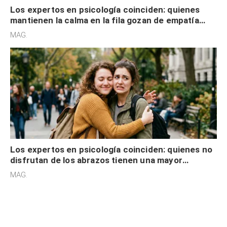
Los expertos en psicología coinciden: quienes
mantienen la calma en la fila gozan de empatía
cognitiva, gratitud y no solo tienen autocontrol
MAG.
Los expertos en psicología coinciden: quienes no
disfrutan de los abrazos tienen una mayor
sensibilidad a los estímulos físicos y no es por
MAG.
desinterés