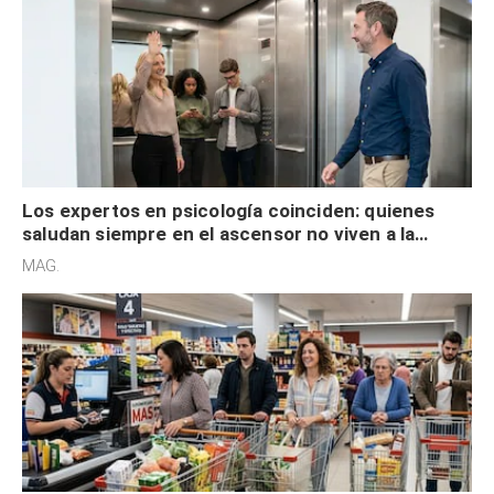
Los expertos en psicología coinciden: quienes
saludan siempre en el ascensor no viven a la
defensiva y tienen apertura social
MAG.