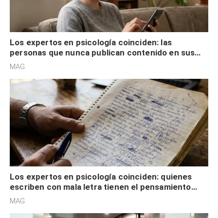
Los expertos en psicología coinciden: las
personas que nunca publican contenido en sus
redes sociales no pretenden buscar validación
MAG.
externa
Los expertos en psicología coinciden: quienes
escriben con mala letra tienen el pensamiento
acelerado y no lo hacen por desinterés
MAG.