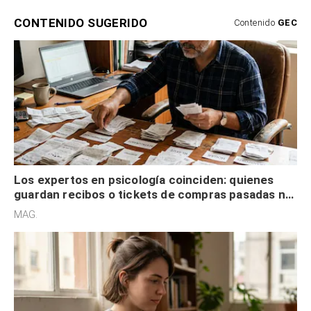
CONTENIDO SUGERIDO
Contenido
GEC
Los expertos en psicología coinciden: quienes
guardan recibos o tickets de compras pasadas no
son acumuladores, sino que tienen necesidad de
MAG.
control