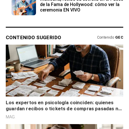
de la Fama de Hollywood: cómo ver la
ceremonia EN VIVO
CONTENIDO SUGERIDO
Contenido
GEC
Los expertos en psicología coinciden: quienes
guardan recibos o tickets de compras pasadas no
son acumuladores, sino que tienen necesidad de
MAG.
control