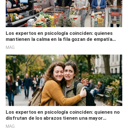
Los expertos en psicología coinciden: quienes
mantienen la calma en la fila gozan de empatía
cognitiva, gratitud y no solo tienen autocontrol
MAG.
Los expertos en psicología coinciden: quienes no
disfrutan de los abrazos tienen una mayor
sensibilidad a los estímulos físicos y no es por
MAG.