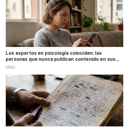
Los expertos en psicología coinciden: las
personas que nunca publican contenido en sus
redes sociales no pretenden buscar validación
MAG.
externa