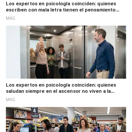
Los expertos en psicología coinciden: quienes
escriben con mala letra tienen el pensamiento
acelerado y no lo hacen por desinterés
MAG.
Los expertos en psicología coinciden: quienes
saludan siempre en el ascensor no viven a la
defensiva y tienen apertura social
MAG.