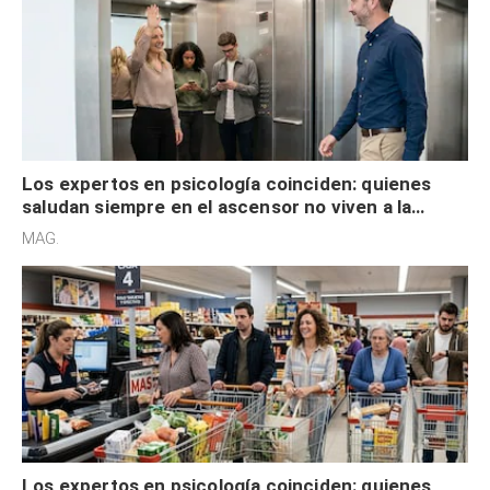
Los expertos en psicología coinciden: quienes
saludan siempre en el ascensor no viven a la
defensiva y tienen apertura social
MAG.
Los expertos en psicología coinciden: quienes