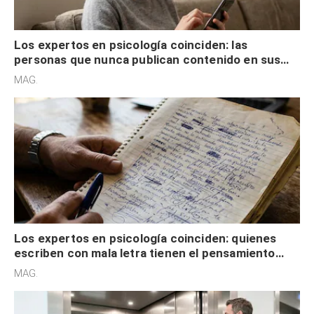
Los expertos en psicología coinciden: las
personas que nunca publican contenido en sus
redes sociales no pretenden buscar validación
MAG.
externa
Los expertos en psicología coinciden: quienes
escriben con mala letra tienen el pensamiento
acelerado y no lo hacen por desinterés
MAG.