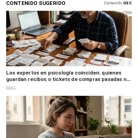
CONTENIDO SUGERIDO
Contenido
GEC
Los expertos en psicología coinciden: quienes
guardan recibos o tickets de compras pasadas no
son acumuladores, sino que tienen necesidad de
MAG.
control