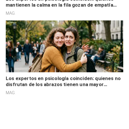
mantienen la calma en la fila gozan de empatía
cognitiva, gratitud y no solo tienen autocontrol
MAG.
Los expertos en psicología coinciden: quienes no
disfrutan de los abrazos tienen una mayor
sensibilidad a los estímulos físicos y no es por
MAG.
desinterés