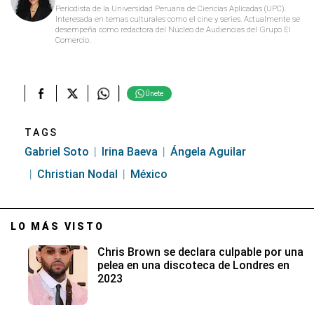
Periodista de la Universidad Peruana de Ciencias Aplicadas (UPC).
Interesada en temas culturales como el cine y series. Actualmente se
desempeña como redactora del Núcleo de Audiencias del Grupo El
Comercio.
Únete
TAGS
Gabriel Soto
Irina Baeva
Ángela Aguilar
Christian Nodal
México
LO MÁS VISTO
Chris Brown se declara culpable por una
pelea en una discoteca de Londres en
2023