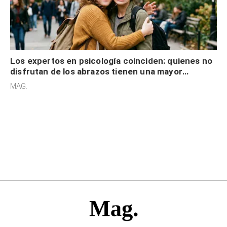
Los expertos en psicología coinciden: quienes no
disfrutan de los abrazos tienen una mayor
sensibilidad a los estímulos físicos y no es por
MAG.
desinterés