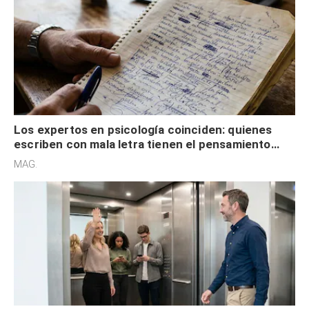
Los expertos en psicología coinciden: quienes
escriben con mala letra tienen el pensamiento
acelerado y no lo hacen por desinterés
MAG.