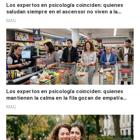
Los expertos en psicología coinciden: quienes
saludan siempre en el ascensor no viven a la
defensiva y tienen apertura social
MAG.
Los expertos en psicología coinciden: quienes
mantienen la calma en la fila gozan de empatía
cognitiva, gratitud y no solo tienen autocontrol
MAG.