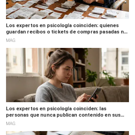
Los expertos en psicología coinciden: quienes
guardan recibos o tickets de compras pasadas no
son acumuladores, sino que tienen necesidad de
MAG.
control
Los expertos en psicología coinciden: las
personas que nunca publican contenido en sus
redes sociales no pretenden buscar validación
MAG.
externa