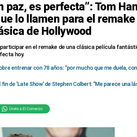
n paz, es perfecta”: Tom Ha
que lo llamen para el remake
lásica de Hollywood
rticipar en el remake de una clásica película fantást
fecta hoy.
bre entrenar con 78 años: “por mucho que me duela, cons
 fin de ‘Late Show’ de Stephen Colbert: “Me parece una lá
Únete a El Comercio