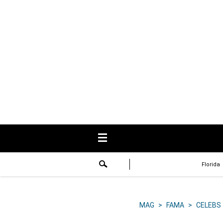
USA
Respuestas
Fama
Historias
Data
Videos
Recetas
Florida
Virales
Lo último
MAG
>
FAMA
>
CELEBS
Volver a El Comercio