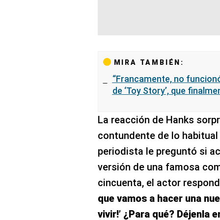
MIRA TAMBIÉN:
“Francamente, no funcionó”
de ‘Toy Story’, que finalm
La reacción de Hanks sorp
contundente de lo habitual 
periodista le preguntó si a
versión de una famosa com
cincuenta, el actor respond
que vamos a hacer una nuev
vivir!’ ¿Para qué? Déjenla 