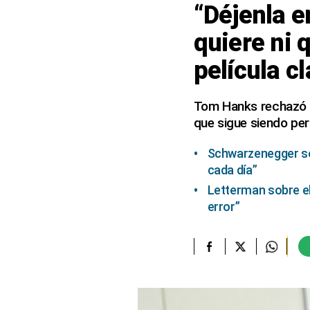
“Déjenla e
elcomercio.pe
quiere ni 
Términos
película c
Y
Condiciones
De
Uso
Tom Hanks rechazó pa
que sigue siendo per
Oficinas
Concesionarias
Schwarzenegger so
Principios
Rectores
cada día”
Letterman sobre el
Buenas
Prácticas
error”
Políticas
De
Privacidad
Política
Integrada
De
Gestión