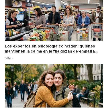
Los expertos en psicología coinciden: quienes
mantienen la calma en la fila gozan de empatía
cognitiva, gratitud y no solo tienen autocontrol
MAG.