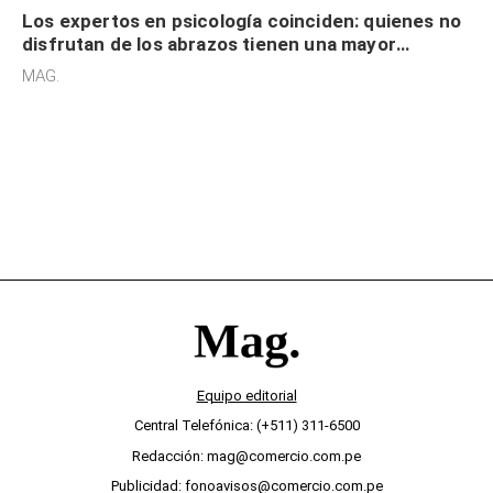
Los expertos en psicología coinciden: quienes no
disfrutan de los abrazos tienen una mayor
sensibilidad a los estímulos físicos y no es por
MAG.
desinterés
Equipo editorial
Central Telefónica: (+511) 311-6500
Redacción: mag@comercio.com.pe
Publicidad: fonoavisos@comercio.com.pe