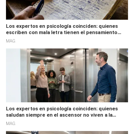
Los expertos en psicología coinciden: quienes
escriben con mala letra tienen el pensamiento
acelerado y no lo hacen por desinterés
MAG.
Los expertos en psicología coinciden: quienes
saludan siempre en el ascensor no viven a la
defensiva y tienen apertura social
MAG.