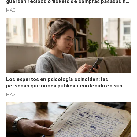
guardan recibos o tickets de compras pasadas no
son acumuladores, sino que tienen necesidad de
MAG.
control
Los expertos en psicología coinciden: las
personas que nunca publican contenido en sus
redes sociales no pretenden buscar validación
MAG.
externa