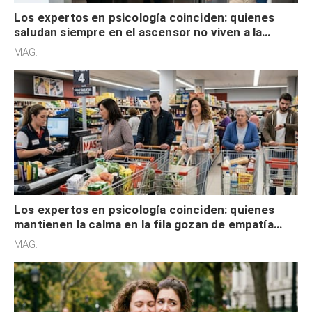
Los expertos en psicología coinciden: quienes
saludan siempre en el ascensor no viven a la
defensiva y tienen apertura social
MAG.
Los expertos en psicología coinciden: quienes
mantienen la calma en la fila gozan de empatía
cognitiva, gratitud y no solo tienen autocontrol
MAG.