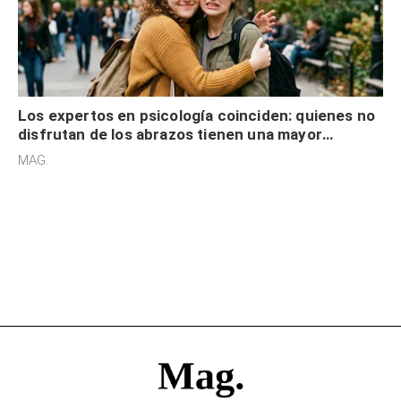
Los expertos en psicología coinciden: quienes no
disfrutan de los abrazos tienen una mayor
sensibilidad a los estímulos físicos y no es por
MAG.
desinterés