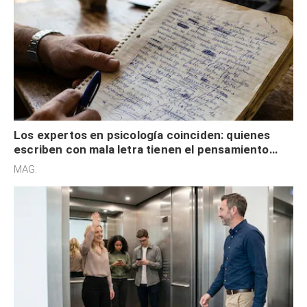
Los expertos en psicología coinciden: quienes
escriben con mala letra tienen el pensamiento
acelerado y no lo hacen por desinterés
MAG.