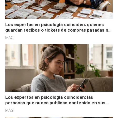
Los expertos en psicología coinciden: quienes
guardan recibos o tickets de compras pasadas no
son acumuladores, sino que tienen necesidad de
MAG.
control
Los expertos en psicología coinciden: las
personas que nunca publican contenido en sus
redes sociales no pretenden buscar validación
MAG.
externa