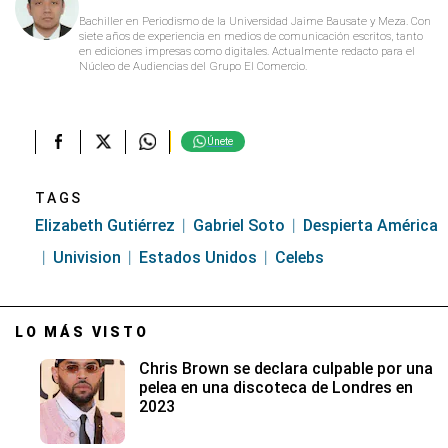
Bachiller en Periodismo de la Universidad Jaime Bausate y Meza. Con
siete años de experiencia en medios de comunicación escritos, tanto
en ediciones impresas como digitales. Actualmente redacto para el
Núcleo de Audiencias del Grupo El Comercio.
Únete
TAGS
Elizabeth Gutiérrez
Gabriel Soto
Despierta América
Univision
Estados Unidos
Celebs
LO MÁS VISTO
Chris Brown se declara culpable por una
pelea en una discoteca de Londres en
2023