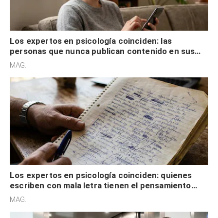
Los expertos en psicología coinciden: las
personas que nunca publican contenido en sus
redes sociales no pretenden buscar validación
MAG.
externa
Los expertos en psicología coinciden: quienes
escriben con mala letra tienen el pensamiento
acelerado y no lo hacen por desinterés
MAG.