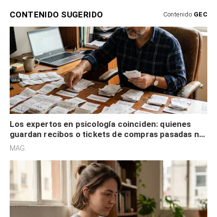
CONTENIDO SUGERIDO
Contenido
GEC
Los expertos en psicología coinciden: quienes
guardan recibos o tickets de compras pasadas no
son acumuladores, sino que tienen necesidad de
MAG.
control