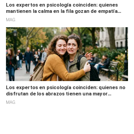
Los expertos en psicología coinciden: quienes
mantienen la calma en la fila gozan de empatía
cognitiva, gratitud y no solo tienen autocontrol
MAG.
Los expertos en psicología coinciden: quienes no
disfrutan de los abrazos tienen una mayor
sensibilidad a los estímulos físicos y no es por
MAG.
desinterés