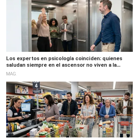
Los expertos en psicología coinciden: quienes
saludan siempre en el ascensor no viven a la
defensiva y tienen apertura social
MAG.