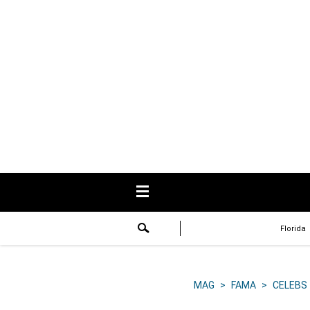
USA
Respuestas
Fama
Historias
Data
Videos
Recetas
Florida
Virales
Lo último
MAG
>
FAMA
>
CELEBS
Volver a El Comercio