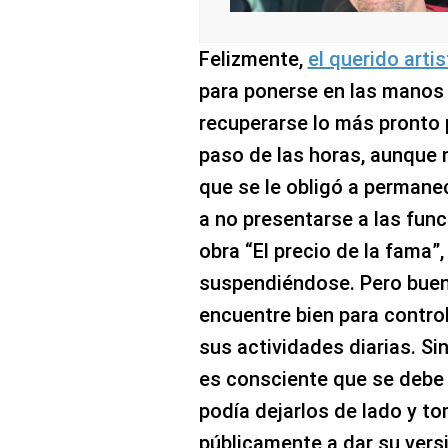
Felizmente,
el querido arti
para ponerse en las manos 
recuperarse lo más pronto p
paso de las horas, aunque n
que se le obligó a permanec
a no presentarse a las func
obra “El precio de la fama”
suspendiéndose. Pero buen
encuentre bien para contro
sus actividades diarias. Si
es consciente que se debe 
podía dejarlos de lado y to
públicamente a dar su vers