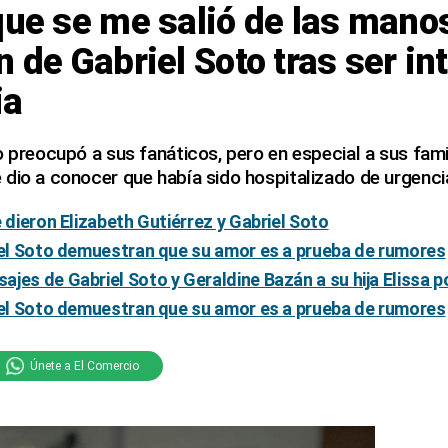
que se me salió de las manos
n de Gabriel Soto tras ser i
ia
o preocupó a sus fanáticos, pero en especial a sus fami
dio a conocer que había sido hospitalizado de urgenci
e dieron Elizabeth Gutiérrez y Gabriel Soto
riel Soto demuestran que su amor es a prueba de rumores
jes de Gabriel Soto y Geraldine Bazán a su hija Elissa 
riel Soto demuestran que su amor es a prueba de rumores
Únete a El Comercio