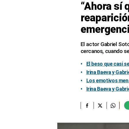
“Ahora sí 
elcomercio.pe
reaparició
Términos
emergenc
Y
Condiciones
De
Uso
El actor Gabriel Sot
cercanos, cuando se 
Oficinas
Concesionarias
El beso que casi s
Principios
Rectores
Irina Baeva y Gab
Buenas
Los emotivos mensa
Prácticas
Irina Baeva y Gab
Políticas
De
Privacidad
Política
Integrada
De
Gestión