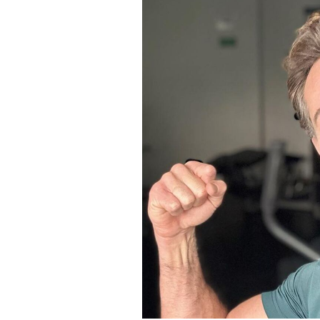
Derechos
Arco
Política
De
Cookies