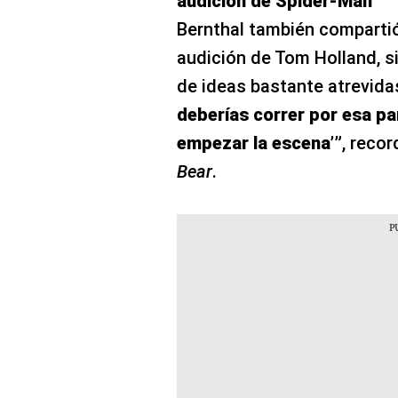
audición de Spider-Man
Bernthal también compartió
audición de Tom Holland, si
de ideas bastante atrevida
deberías correr por esa pa
empezar la escena’”
, recor
Bear
.