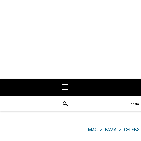
USA
Respuestas
Fama
Historias
Data
Videos
Recetas
Florida
Virales
Lo último
MAG
>
FAMA
>
CELEBS
Volver a El Comercio