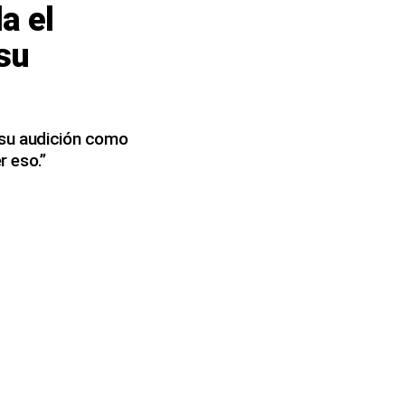
a el
 su
 su audición como
 eso.”