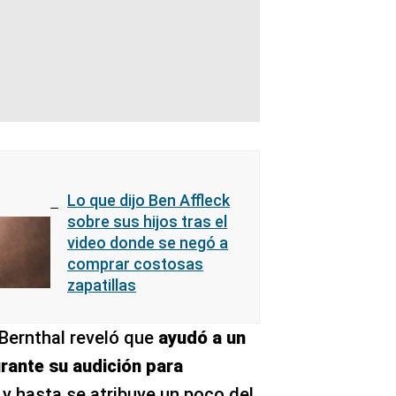
Lo que dijo Ben Affleck
sobre sus hijos tras el
video donde se negó a
comprar costosas
zapatillas
 Bernthal reveló que
ayudó a un
urante su audición para
n
y hasta se atribuye un poco del