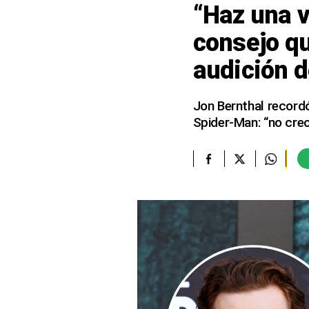
“Haz una v
elcomercio.pe
consejo qu
Términos
audición 
Y
Condiciones
De
Uso
Jon Bernthal recordó
Spider-Man: “no cre
Oficinas
Concesionarias
Principios
Rectores
Buenas
Prácticas
Políticas
De
Privacidad
Política
Integrada
De
Gestión