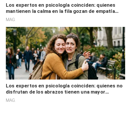
Los expertos en psicología coinciden: quienes
mantienen la calma en la fila gozan de empatía
cognitiva, gratitud y no solo tienen autocontrol
MAG.
Los expertos en psicología coinciden: quienes no
disfrutan de los abrazos tienen una mayor
sensibilidad a los estímulos físicos y no es por
MAG.
desinterés