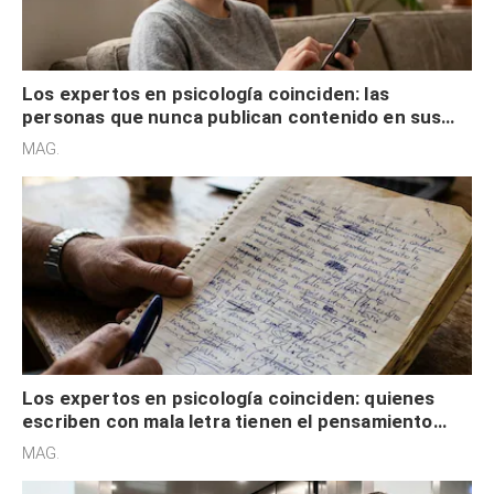
Los expertos en psicología coinciden: las
personas que nunca publican contenido en sus
redes sociales no pretenden buscar validación
MAG.
externa
Los expertos en psicología coinciden: quienes
escriben con mala letra tienen el pensamiento
acelerado y no lo hacen por desinterés
MAG.