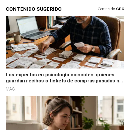
CONTENIDO SUGERIDO
Contenido
GEC
Los expertos en psicología coinciden: quienes
guardan recibos o tickets de compras pasadas no
son acumuladores, sino que tienen necesidad de
MAG.
control