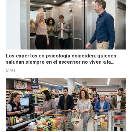
Los expertos en psicología coinciden: quienes
saludan siempre en el ascensor no viven a la
defensiva y tienen apertura social
MAG.