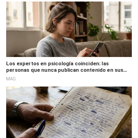
Los expertos en psicología coinciden: las
personas que nunca publican contenido en sus
redes sociales no pretenden buscar validación
MAG.
externa