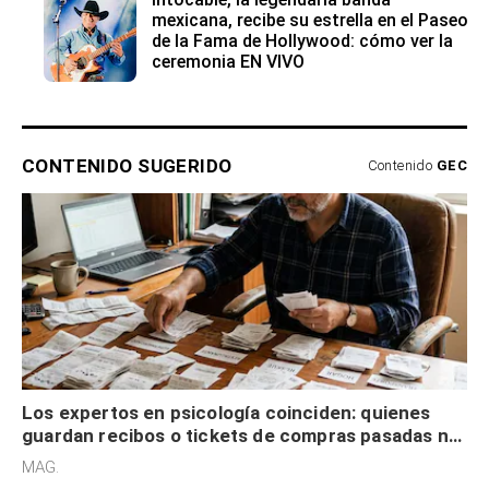
mexicana, recibe su estrella en el Paseo
de la Fama de Hollywood: cómo ver la
ceremonia EN VIVO
CONTENIDO SUGERIDO
Contenido
GEC
Los expertos en psicología coinciden: quienes
guardan recibos o tickets de compras pasadas no
son acumuladores, sino que tienen necesidad de
MAG.
control