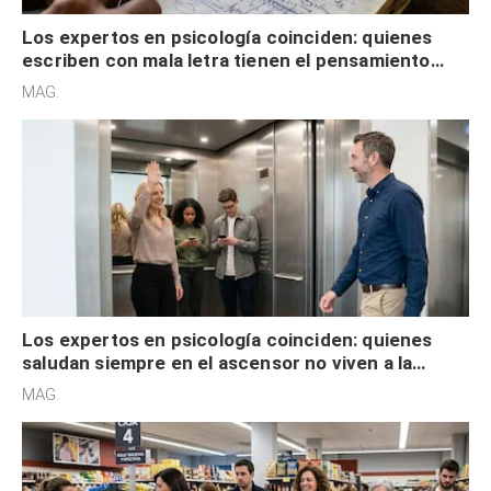
Los expertos en psicología coinciden: quienes
escriben con mala letra tienen el pensamiento
acelerado y no lo hacen por desinterés
MAG.
Los expertos en psicología coinciden: quienes
saludan siempre en el ascensor no viven a la
defensiva y tienen apertura social
MAG.