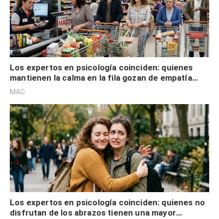
Los expertos en psicología coinciden: quienes
mantienen la calma en la fila gozan de empatía
cognitiva, gratitud y no solo tienen autocontrol
MAG.
Los expertos en psicología coinciden: quienes no
disfrutan de los abrazos tienen una mayor