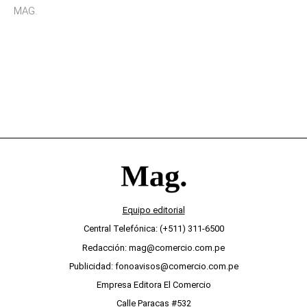
sensibilidad a los estímulos físicos y no es por
MAG.
desinterés
Equipo editorial
Central Telefónica: (+511) 311-6500
Redacción: mag@comercio.com.pe
Publicidad: fonoavisos@comercio.com.pe
Empresa Editora El Comercio
Calle Paracas #532