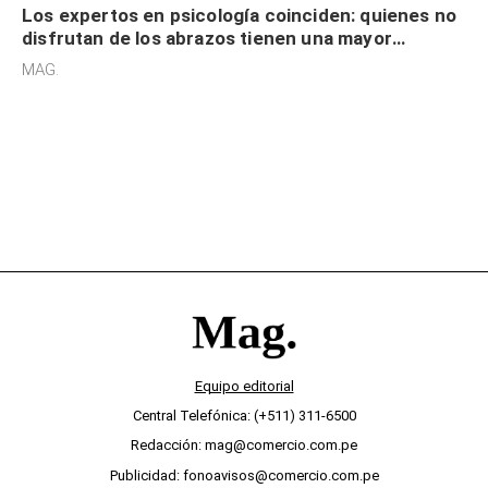
Los expertos en psicología coinciden: quienes no
disfrutan de los abrazos tienen una mayor
sensibilidad a los estímulos físicos y no es por
MAG.
desinterés
Equipo editorial
Central Telefónica: (+511) 311-6500
Redacción: mag@comercio.com.pe
Publicidad: fonoavisos@comercio.com.pe