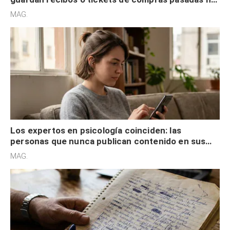
son acumuladores, sino que tienen necesidad de
MAG.
control
Los expertos en psicología coinciden: las
personas que nunca publican contenido en sus
redes sociales no pretenden buscar validación
MAG.
externa