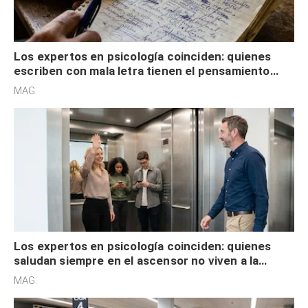
Los expertos en psicología coinciden: quienes
escriben con mala letra tienen el pensamiento
acelerado y no lo hacen por desinterés
MAG.
Los expertos en psicología coinciden: quienes
saludan siempre en el ascensor no viven a la
defensiva y tienen apertura social
MAG.