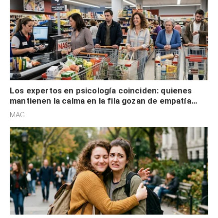
Los expertos en psicología coinciden: quienes
mantienen la calma en la fila gozan de empatía
cognitiva, gratitud y no solo tienen autocontrol
MAG.