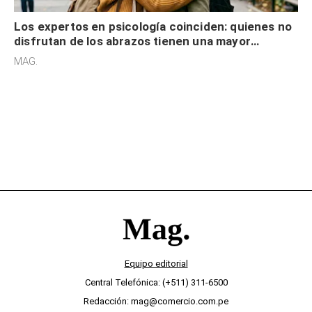
Los expertos en psicología coinciden: quienes no
disfrutan de los abrazos tienen una mayor
sensibilidad a los estímulos físicos y no es por
MAG.
desinterés
Equipo editorial
Central Telefónica: (+511) 311-6500
Redacción: mag@comercio.com.pe