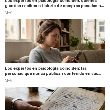
Los expertos en psicología coinciden: quienes
guardan recibos o tickets de compras pasadas no
son acumuladores, sino que tienen necesidad de
MAG.
control
Los expertos en psicología coinciden: las
personas que nunca publican contenido en sus
redes sociales no pretenden buscar validación
MAG.
externa