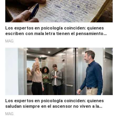
Los expertos en psicología coinciden: quienes
escriben con mala letra tienen el pensamiento
acelerado y no lo hacen por desinterés
MAG.
Los expertos en psicología coinciden: quienes
saludan siempre en el ascensor no viven a la
defensiva y tienen apertura social
MAG.