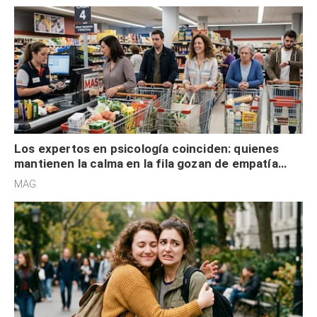
Los expertos en psicología coinciden: quienes
mantienen la calma en la fila gozan de empatía
cognitiva, gratitud y no solo tienen autocontrol
MAG.