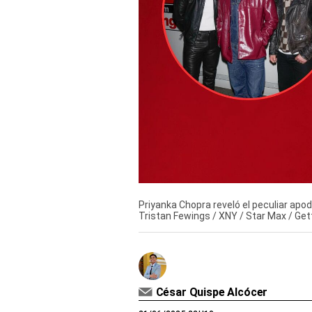
Derechos
Arco
Política
De
Cookies
Priyanka Chopra reveló el peculiar apodo
Tristan Fewings / XNY / Star Max / Ge
César Quispe Alcócer