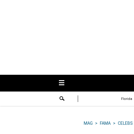
USA
Respuestas
Fama
Historias
Data
Videos
Recetas
Florida
Virales
Lo último
MAG
>
FAMA
>
CELEBS
Volver a El Comercio