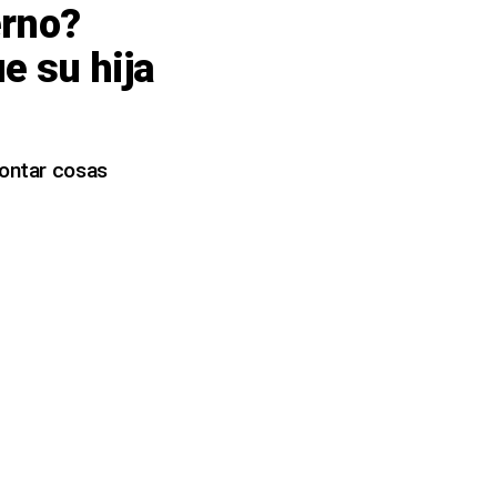
erno?
e su hija
contar cosas