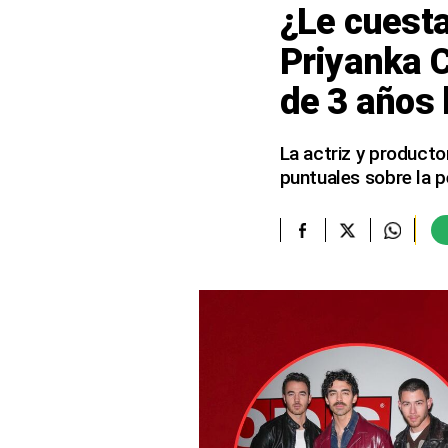
¿Le cuesta
elcomercio.pe
Priyanka C
Términos
de 3 años 
Y
Condiciones
De
Uso
La actriz y producto
puntuales sobre la p
Oficinas
Concesionarias
Principios
Rectores
Buenas
Prácticas
Políticas
De
Privacidad
Política
Integrada
De
Gestión