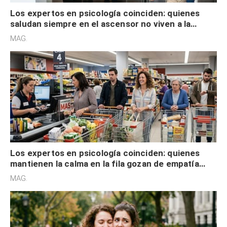
Los expertos en psicología coinciden: quienes
saludan siempre en el ascensor no viven a la
defensiva y tienen apertura social
MAG.
Los expertos en psicología coinciden: quienes
mantienen la calma en la fila gozan de empatía
cognitiva, gratitud y no solo tienen autocontrol
MAG.