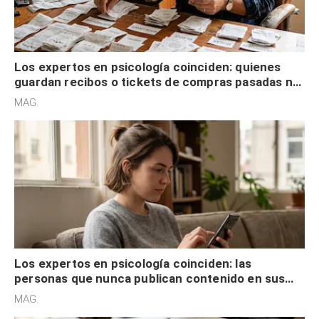
Los expertos en psicología coinciden: quienes
guardan recibos o tickets de compras pasadas no
son acumuladores, sino que tienen necesidad de
MAG.
control
Los expertos en psicología coinciden: las
personas que nunca publican contenido en sus
redes sociales no pretenden buscar validación
MAG.
externa