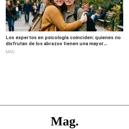
Los expertos en psicología coinciden: quienes no
disfrutan de los abrazos tienen una mayor
sensibilidad a los estímulos físicos y no es por
MAG.
desinterés