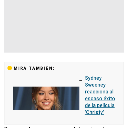
MIRA TAMBIÉN:
Sydney
Sweeney
reacciona al
escaso éxito
de la película
'Christy'