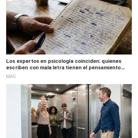
Los expertos en psicología coinciden: quienes
escriben con mala letra tienen el pensamiento
acelerado y no lo hacen por desinterés
MAG.