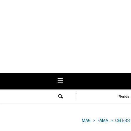
USA
Respuestas
Fama
Historias
Data
Videos
Recetas
Florida
Virales
Lo último
MAG
>
FAMA
>
CELEBS
Volver a El Comercio