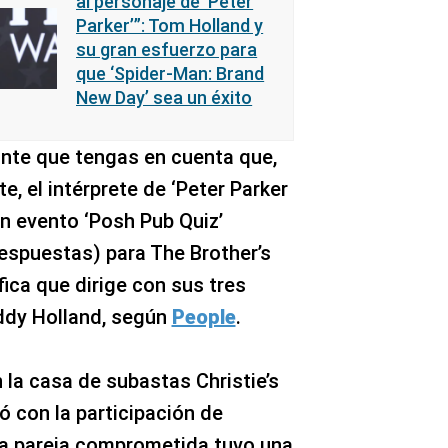
al personaje de ‘Peter
Parker’”: Tom Holland y
su gran esfuerzo para
que ‘Spider-Man: Brand
New Day’ sea un éxito
nte que tengas en cuenta que,
e, el intérprete de ‘Peter Parker
un evento ‘Posh Pub Quiz’
espuestas) para The Brother’s
fica que dirige con sus tres
ddy Holland, según
People
.
n la casa de subastas Christie’s
ó con la participación de
 la pareja comprometida tuvo una