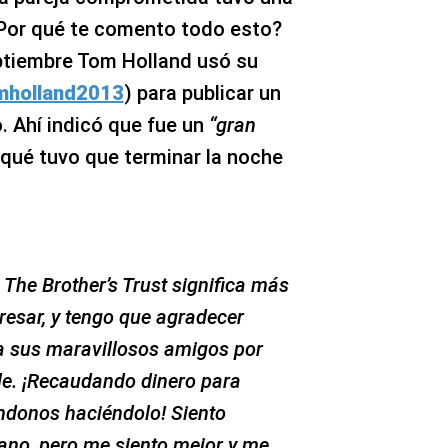
 ¿Por qué te comento todo esto?
ptiembre Tom Holland usó su
holland2013
) para publicar un
. Ahí indicó que fue un
“gran
 qué tuvo que terminar la noche
 The Brother’s Trust significa más
resar, y tengo que agradecer
 sus maravillosos amigos por
le. ¡Recaudando dinero para
éndonos haciéndolo! Siento
ano, pero me siento mejor y me