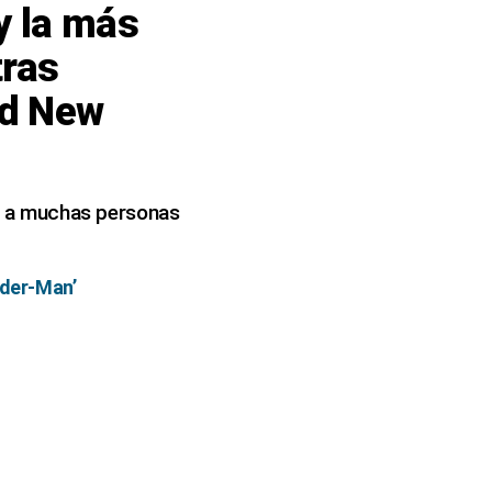
y la más
tras
nd New
on a muchas personas
ider-Man’