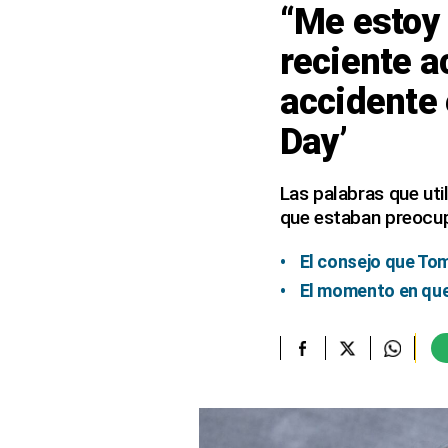
“Me estoy
elcomercio.pe
reciente a
Términos
accidente
Y
Condiciones
De
Day’
Uso
Oficinas
Las palabras que uti
Concesionarias
que estaban preocup
Principios
Rectores
El consejo que Tom
Buenas
El momento en que
Prácticas
Políticas
De
Privacidad
Política
Integrada
De
Gestión