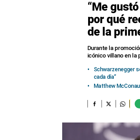
“Me gustó 
elcomercio.pe
por qué re
Términos
de la prim
Y
Condiciones
De
Uso
Durante la promoción
icónico villano en l
Oficinas
Concesionarias
Schwarzenegger so
Principios
Rectores
cada día”
Matthew McConaugh
Buenas
Prácticas
Políticas
De
Privacidad
Política
Integrada
De
Gestión