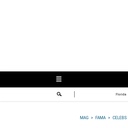
USA
Respuestas
Fama
Historias
Data
Videos
Recetas
Florida
Virales
Lo último
MAG
>
FAMA
>
CELEBS
Volver a El Comercio