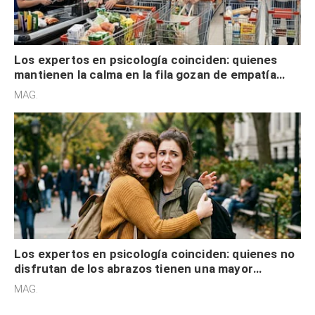
Los expertos en psicología coinciden: quienes
mantienen la calma en la fila gozan de empatía
cognitiva, gratitud y no solo tienen autocontrol
MAG.
Los expertos en psicología coinciden: quienes no
disfrutan de los abrazos tienen una mayor
sensibilidad a los estímulos físicos y no es por
MAG.
desinterés