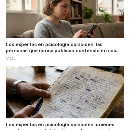
Los expertos en psicología coinciden: las
personas que nunca publican contenido en sus
redes sociales no pretenden buscar validación
MAG.
externa
Los expertos en psicología coinciden: quienes