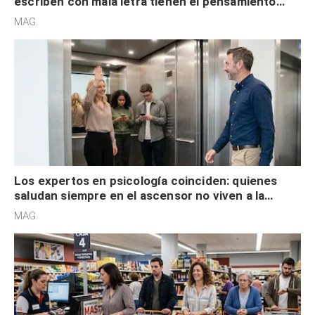
escriben con mala letra tienen el pensamiento
acelerado y no lo hacen por desinterés
MAG.
Los expertos en psicología coinciden: quienes
saludan siempre en el ascensor no viven a la
defensiva y tienen apertura social
MAG.