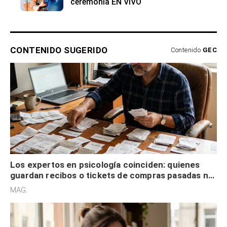
ceremonia EN VIVO
CONTENIDO SUGERIDO
Contenido
GEC
Los expertos en psicología coinciden: quienes
guardan recibos o tickets de compras pasadas no
son acumuladores, sino que tienen necesidad de
MAG.
control