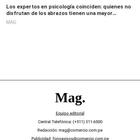
Los expertos en psicología coinciden: quienes no
disfrutan de los abrazos tienen una mayor
sensibilidad a los estímulos físicos y no es por
MAG.
desinterés
Equipo editorial
Central Telefónica: (+511) 311-6500
Redacción: mag@comercio.com.pe
Publicidad: fonoavisos@comercio.com.pe