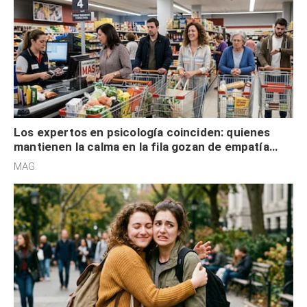
Los expertos en psicología coinciden: quienes
mantienen la calma en la fila gozan de empatía
cognitiva, gratitud y no solo tienen autocontrol
MAG.