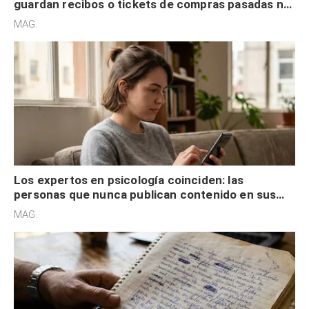
guardan recibos o tickets de compras pasadas no
son acumuladores, sino que tienen necesidad de
MAG.
control
Los expertos en psicología coinciden: las
personas que nunca publican contenido en sus
redes sociales no pretenden buscar validación
MAG.
externa