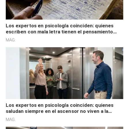
Los expertos en psicología coinciden: quienes
escriben con mala letra tienen el pensamiento
acelerado y no lo hacen por desinterés
MAG.
Los expertos en psicología coinciden: quienes
saludan siempre en el ascensor no viven a la
defensiva y tienen apertura social
MAG.