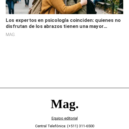
Los expertos en psicología coinciden: quienes no
disfrutan de los abrazos tienen una mayor
sensibilidad a los estímulos físicos y no es por
MAG.
desinterés
Equipo editorial
Central Telefónica: (+511) 311-6500