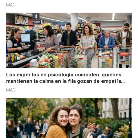
defensiva y tienen apertura social
MAG.
Los expertos en psicología coinciden: quienes
mantienen la calma en la fila gozan de empatía
cognitiva, gratitud y no solo tienen autocontrol
MAG.