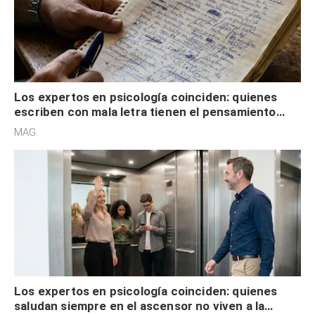
Los expertos en psicología coinciden: quienes
escriben con mala letra tienen el pensamiento
acelerado y no lo hacen por desinterés
MAG.
Los expertos en psicología coinciden: quienes
saludan siempre en el ascensor no viven a la