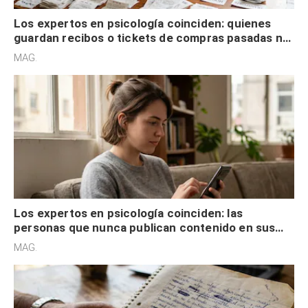
Los expertos en psicología coinciden: quienes
guardan recibos o tickets de compras pasadas no
son acumuladores, sino que tienen necesidad de
MAG.
control
Los expertos en psicología coinciden: las
personas que nunca publican contenido en sus
redes sociales no pretenden buscar validación
MAG.
externa