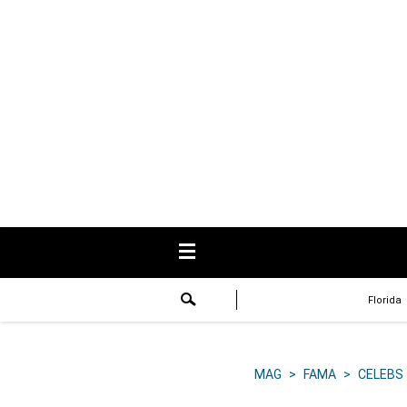
USA
Respuestas
Fama
Historias
Data
Videos
Recetas
Florida
Virales
Lo último
MAG
>
FAMA
>
CELEBS
Volver a El Comercio