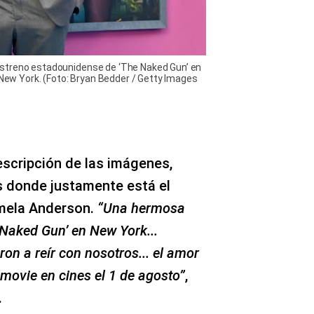
streno estadounidense de ‘The Naked Gun’ en
n New York. (Foto: Bryan Bedder / Getty Images
escripción de las imágenes,
s donde justamente está el
mela Anderson.
“Una hermosa
 Naked Gun’ en New York...
ron a reír con nosotros... el amor
movie en cines el 1 de agosto”
,
.