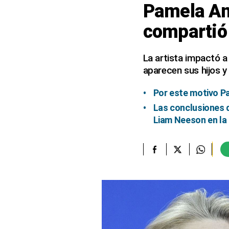
Pamela An
elcomercio.pe
compartió 
Términos
Y
Condiciones
La artista impactó 
De
aparecen sus hijos y
Uso
Oficinas
Por este motivo 
Concesionarias
Las conclusiones d
Principios
Liam Neeson en la 
Rectores
Buenas
Prácticas
Políticas
De
Privacidad
Política
Integrada
De
Gestión