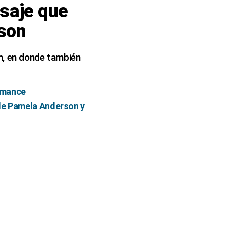
saje que
eson
n, en donde también
omance
 de Pamela Anderson y