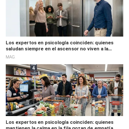
Los expertos en psicología coinciden: quienes
saludan siempre en el ascensor no viven a la
defensiva y tienen apertura social
MAG.
Los expertos en psicología coinciden: quienes
mantienen la calma en la fila gozan de empatía