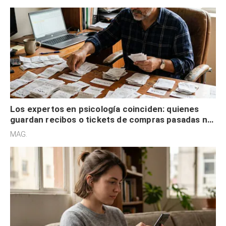
Los expertos en psicología coinciden: quienes
guardan recibos o tickets de compras pasadas no
son acumuladores, sino que tienen necesidad de
MAG.
control