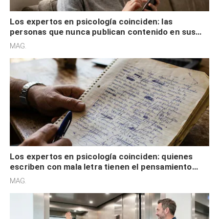
Los expertos en psicología coinciden: las
personas que nunca publican contenido en sus
redes sociales no pretenden buscar validación
MAG.
externa
Los expertos en psicología coinciden: quienes
escriben con mala letra tienen el pensamiento
acelerado y no lo hacen por desinterés
MAG.