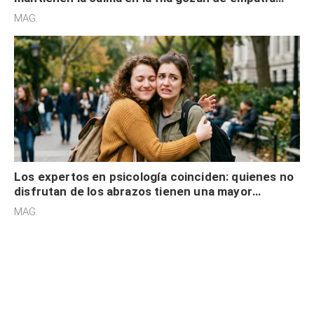
cognitiva, gratitud y no solo tienen autocontrol
MAG.
Los expertos en psicología coinciden: quienes no
disfrutan de los abrazos tienen una mayor
sensibilidad a los estímulos físicos y no es por
MAG.
desinterés