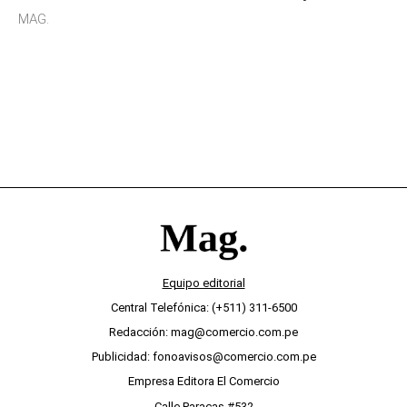
sensibilidad a los estímulos físicos y no es por
MAG.
desinterés
Equipo editorial
Central Telefónica: (+511) 311-6500
Redacción: mag@comercio.com.pe
Publicidad: fonoavisos@comercio.com.pe
Empresa Editora El Comercio
Calle Paracas #532