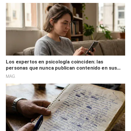
Los expertos en psicología coinciden: las
personas que nunca publican contenido en sus
redes sociales no pretenden buscar validación
MAG.
externa