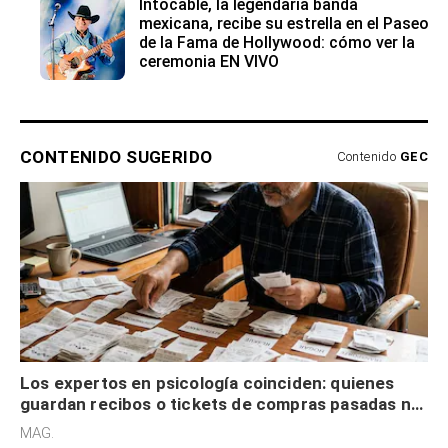
Intocable, la legendaria banda
mexicana, recibe su estrella en el Paseo
de la Fama de Hollywood: cómo ver la
ceremonia EN VIVO
CONTENIDO SUGERIDO
Contenido
GEC
Los expertos en psicología coinciden: quienes
guardan recibos o tickets de compras pasadas no
son acumuladores, sino que tienen necesidad de
MAG.
control