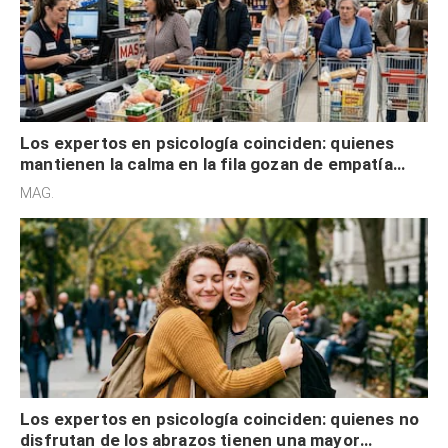
Los expertos en psicología coinciden: quienes
mantienen la calma en la fila gozan de empatía
cognitiva, gratitud y no solo tienen autocontrol
MAG.
Los expertos en psicología coinciden: quienes no
disfrutan de los abrazos tienen una mayor