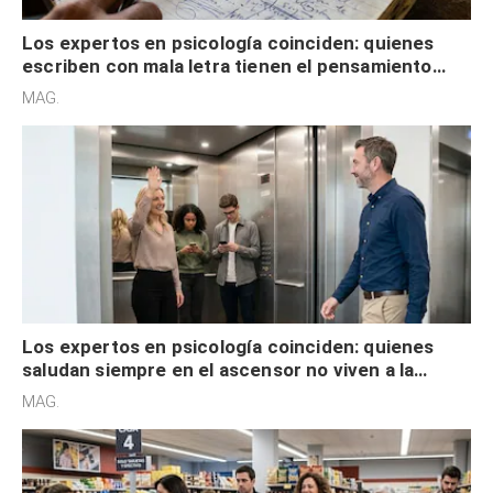
Los expertos en psicología coinciden: quienes
escriben con mala letra tienen el pensamiento
acelerado y no lo hacen por desinterés
MAG.
Los expertos en psicología coinciden: quienes
saludan siempre en el ascensor no viven a la
defensiva y tienen apertura social
MAG.