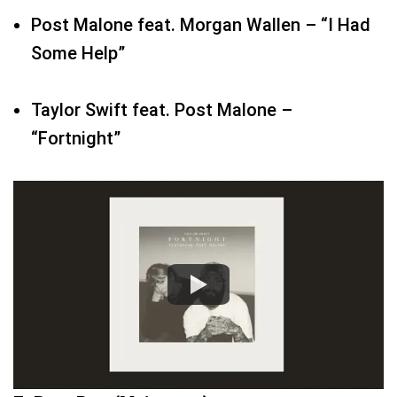
“Fortnight”
7. Best Pop (Mejor pop)
Camila Cabello
Dua Lipa