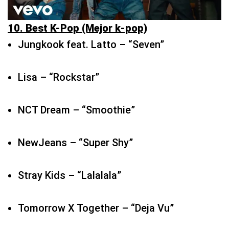
Lisa – “Rockstar”
NCT Dream – “Smoothie”
NewJeans – “Super Shy”
Stray Kids – “Lalalala”
Tomorrow X Together – “Deja Vu”
11. Best Latin (Mejor latino)
Anitta – “Mil Veces”
Bad Bunny – “Monaco”