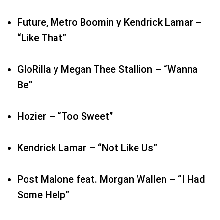
GloRilla y Megan Thee Stallion – “Wanna
Be”
Hozier – “Too Sweet”
Kendrick Lamar – “Not Like Us”
Post Malone feat. Morgan Wallen – “I Had
Some Help”
Sabrina Carpenter – “Please Please Please”
Shaboozey – “A Bar Song (Tipsy)”