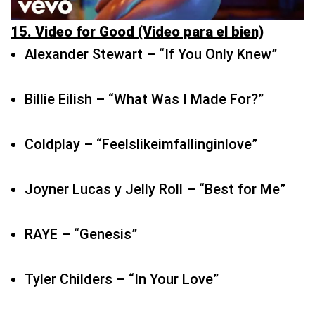
Billie Eilish – “What Was I Made For?”
Coldplay – “Feelslikeimfallinginlove”
Joyner Lucas y Jelly Roll – “Best for Me”
RAYE – “Genesis”
Tyler Childers – “In Your Love”
16. Song of Summer (Canción del verano)
Ariana Grande – “We Can’t Be Friends (Wait
for Your Love)”