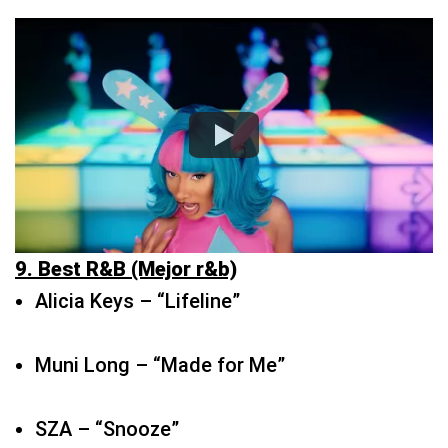
9. Best R&B (Mejor r&b)
Alicia Keys – “Lifeline”
Muni Long – “Made for Me”
SZA – “Snooze”
Tyla – “Water”
Usher, Summer Walker y 21 Savage – “Good