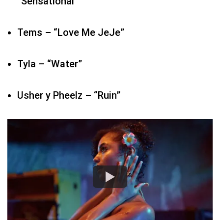
Usher y Pheelz – “Ruin”
15. Video for Good (Video para el bien)
Alexander Stewart – “If You Only Knew”