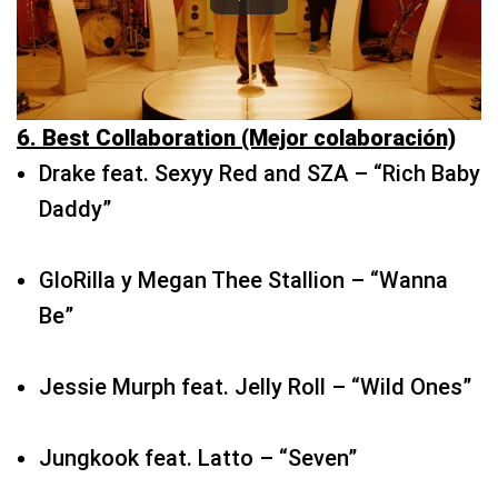
Drake feat. Sexyy Red and SZA – “Rich Baby
Daddy”
GloRilla y Megan Thee Stallion – “Wanna
Be”
Jessie Murph feat. Jelly Roll – “Wild Ones”
Jungkook feat. Latto – “Seven”
Post Malone feat. Morgan Wallen – “I Had
Some Help”
Taylor Swift feat. Post Malone –