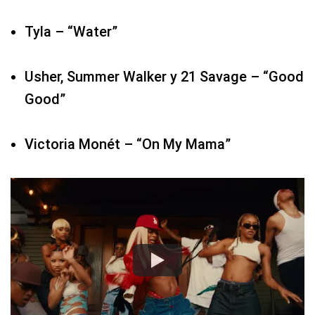
Good”
Victoria Monét – “On My Mama”
10. Best K-Pop (Mejor k-pop)
Jungkook feat. Latto – “Seven”