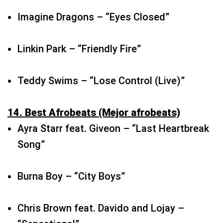
Teddy Swims – “Lose Control (Live)”
14. Best Afrobeats (Mejor afrobeats)
Ayra Starr feat. Giveon – “Last Heartbreak
Song”
Burna Boy – “City Boys”
Chris Brown feat. Davido and Lojay –
“Sensational”
Tems – “Love Me JeJe”
Tyla – “Water”