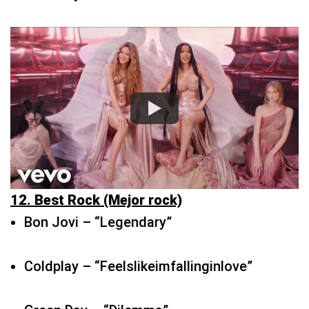
12. Best Rock (Mejor rock)
Bon Jovi – “Legendary”
Coldplay – “Feelslikeimfallinginlove”
Green Day – “Dilemma”
Kings of Leon – “Mustang”
Lenny Kravitz – “Human”