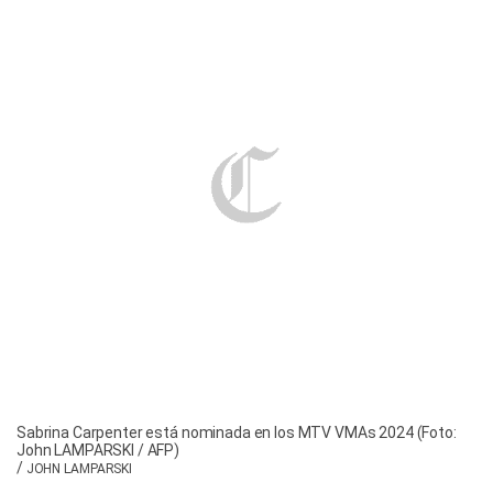
Sabrina Carpenter está nominada en los MTV VMAs 2024 (Foto:
John LAMPARSKI / AFP)
/
JOHN LAMPARSKI
8. Best Hip Hop (Mejor hip hop)
Drake feat. Sexyy Red y SZA – “Rich Baby
Daddy”